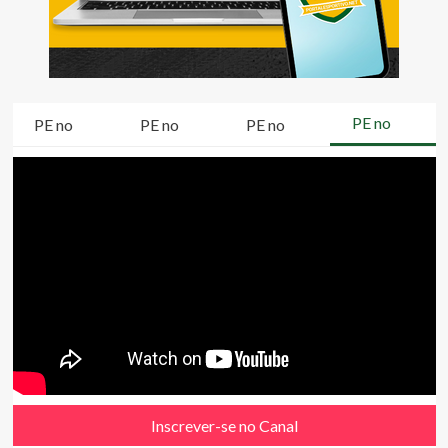
PE no
PE no
PE no
PE no
Inscrever-se no Canal