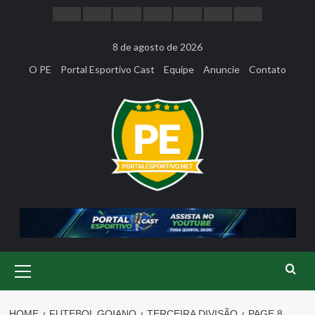
Skip
to
content
8 de agosto de 2026
O PE
Portal Esportivo Cast
Equipe
Anuncie
Contato
Primary
Menu
HOME
FUTEBOL GOIANO
TERCEIRA DIVISÃO
PAGE 8