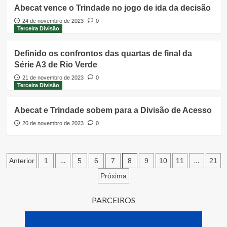
Abecat vence o Trindade no jogo de ida da decisão
24 de novembro de 2023
0
Terceira Divisão
Definido os confrontos das quartas de final da
Série A3 de Rio Verde
21 de novembro de 2023
0
Terceira Divisão
Abecat e Trindade sobem para a Divisão de Acesso
20 de novembro de 2023
0
Paginação
…
8
…
Anterior
1
5
6
7
9
10
11
21
de
Próxima
posts
PARCEIROS