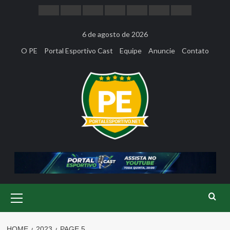
Skip
to
content
6 de agosto de 2026
O PE
Portal Esportivo Cast
Equipe
Anuncie
Contato
Primary
Menu
HOME
2023
PAGE 5