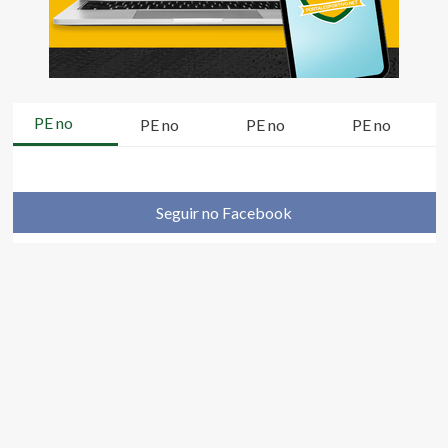
PE no
PE no
PE no
PE no
Seguir no Facebook