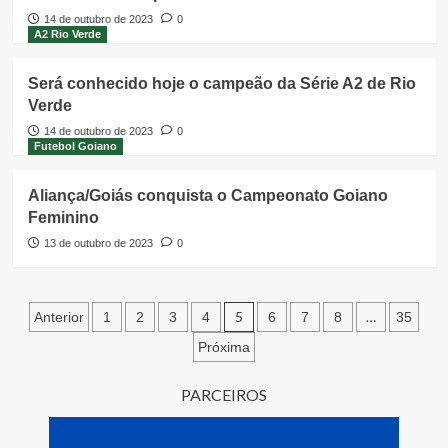
14 de outubro de 2023
0
A2 Rio Verde
Será conhecido hoje o campeão da Série A2 de Rio
Verde
14 de outubro de 2023
0
Futebol Goiano
Aliança/Goiás conquista o Campeonato Goiano
Feminino
13 de outubro de 2023
0
Paginação
5
…
Anterior
1
2
3
4
6
7
8
35
de
Próxima
posts
PARCEIROS