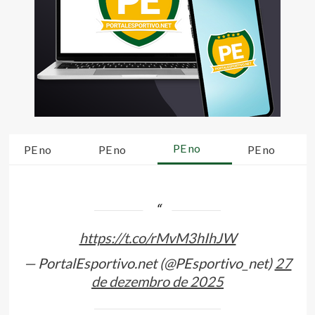
PE no
PE no
PE no
PE no
https://t.co/rMvM3hIhJW
— PortalEsportivo.net (@PEsportivo_net)
27
de dezembro de 2025