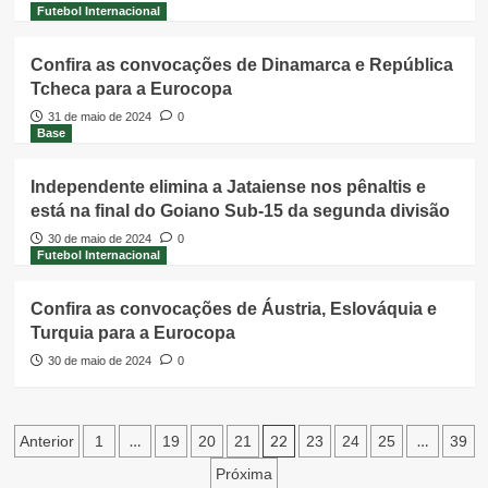
Futebol Internacional
Confira as convocações de Dinamarca e República
Tcheca para a Eurocopa
31 de maio de 2024
0
Base
Independente elimina a Jataiense nos pênaltis e
está na final do Goiano Sub-15 da segunda divisão
30 de maio de 2024
0
Futebol Internacional
Confira as convocações de Áustria, Eslováquia e
Turquia para a Eurocopa
30 de maio de 2024
0
Paginação
…
22
…
Anterior
1
19
20
21
23
24
25
39
de
Próxima