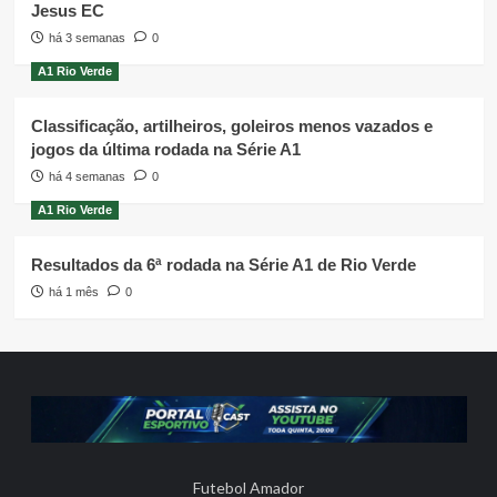
Jesus EC
há 3 semanas
0
A1 Rio Verde
Classificação, artilheiros, goleiros menos vazados e
jogos da última rodada na Série A1
há 4 semanas
0
A1 Rio Verde
Resultados da 6ª rodada na Série A1 de Rio Verde
há 1 mês
0
Futebol Amador