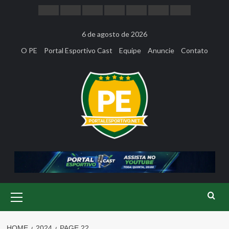
Skip
to
content
6 de agosto de 2026
O PE
Portal Esportivo Cast
Equipe
Anuncie
Contato
Primary
Menu
HOME
2024
PAGE 22