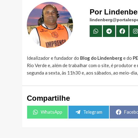
Por Lindenbe
lindenberg@portalespo
Idealizador e fundador do
Blog do Lindenberg
e do
P
Rio Verde e, além de trabalhar com o site, é produtor 
segunda a sexta, às 11h30 e, aos sábados, ao meio-dia
Compartilhe
Share
Share
Share
WhatsApp
Telegram
Faceb
on
on
on