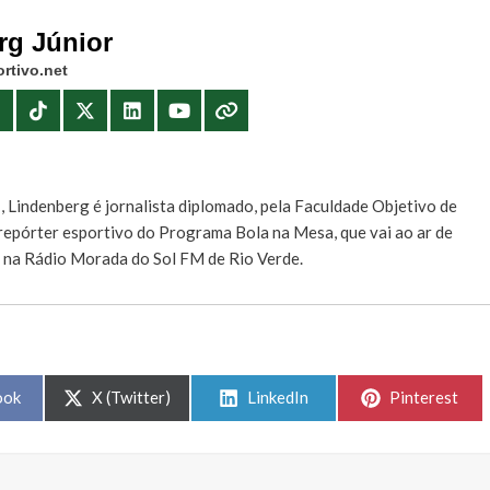
rg Júnior
rtivo.net
E
, Lindenberg é jornalista diplomado, pela Faculdade Objetivo de
e repórter esportivo do Programa Bola na Mesa, que vai ao ar de
, na Rádio Morada do Sol FM de Rio Verde.
Share
Share
Share
ook
X (Twitter)
LinkedIn
Pinterest
on
on
on