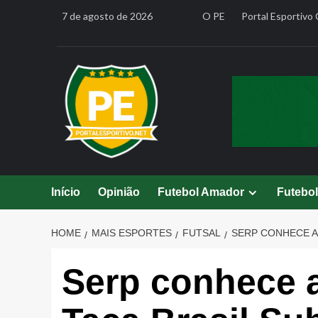
Skip
7 de agosto de 2026
O PE
Portal Esportivo 
to
content
Início
Opinião
Futebol Amador
Futebo
HOME
MAIS ESPORTES
FUTSAL
SERP CONHECE A
Serp conhece 