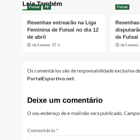
Leia Também
Futsal
PE
Futsal
Resenhas estrearão na Liga
Resenhas 
Feminina de Futsal no dia 12
disputarã
de abril
de Futsal
há 4 meses
0
há 5 meses
Os comentários são de responsabilidade exclusiva de
PortalEsportivo.net
.
Deixe um comentário
O seu endereço de e-mail não será publicado.
Campos
Comentário
*