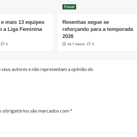
Futsal
e mais 13 equipes
Resenhas segue se
o a Liga Feminina
reforçando para a temporada
2026
0
há 7 meses
0
 seus autores e não representam a opinião do
 obrigatórios são marcados com
*