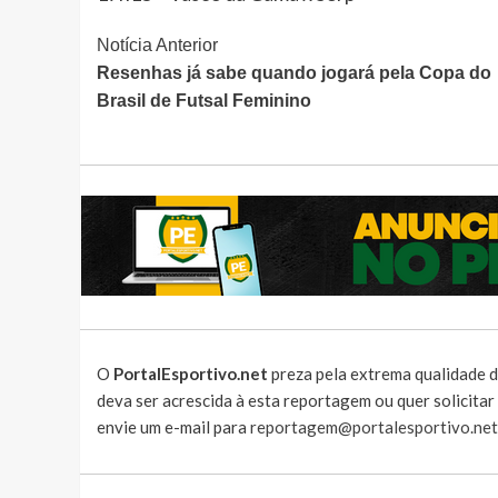
Continue
Notícia Anterior
Resenhas já sabe quando jogará pela Copa do
Lendo
Brasil de Futsal Feminino
O
PortalEsportivo.net
preza pela extrema qualidade d
deva ser acrescida à esta reportagem ou quer solicita
envie um e-mail para
reportagem@portalesportivo.net