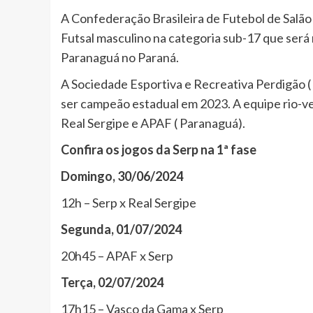
A Confederação Brasileira de Futebol de Salão
Futsal masculino na categoria sub-17 que será r
Paranaguá no Paraná.
A Sociedade Esportiva e Recreativa Perdigão (
ser campeão estadual em 2023. A equipe rio-ve
Real Sergipe e APAF ( Paranaguá).
Confira os jogos da Serp na 1ª fase
Domingo, 30/06/2024
12h – Serp x Real Sergipe
Segunda, 01/07/2024
20h45 – APAF x Serp
Terça, 02/07/2024
17h15 – Vasco da Gama x Serp