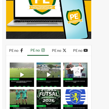
PE no
PE no
PE no
PE no