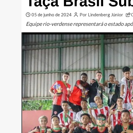
Taça Brasil Su
05 de junho de 2024
Por Lindenberg Júnior
Equipe rio-verdense representará o estado apó