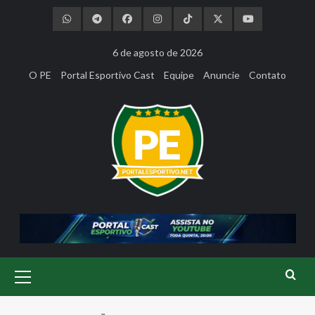
Skip
to
content
6 de agosto de 2026
O PE
Portal Esportivo Cast
Equipe
Anuncie
Contato
Primary
Menu