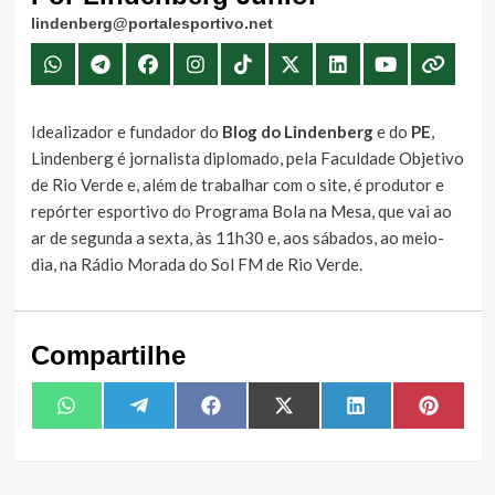
lindenberg@portalesportivo.net
Idealizador e fundador do
Blog do Lindenberg
e do
PE
,
Lindenberg é jornalista diplomado, pela Faculdade Objetivo
de Rio Verde e, além de trabalhar com o site, é produtor e
repórter esportivo do Programa Bola na Mesa, que vai ao
ar de segunda a sexta, às 11h30 e, aos sábados, ao meio-
dia, na Rádio Morada do Sol FM de Rio Verde.
Compartilhe
Share
Share
Share
Share
Share
Share
WhatsApp
Telegram
Facebook
X
LinkedIn
Pintere
on
on
on
on
on
on
(Twitter)