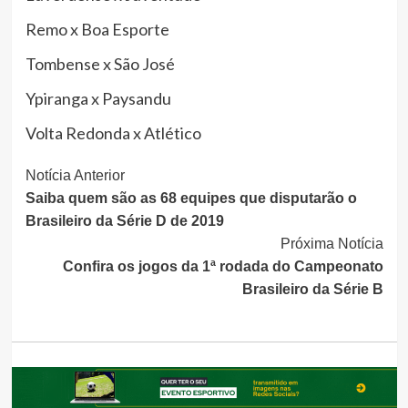
Remo x Boa Esporte
Tombense x São José
Ypiranga x Paysandu
Volta Redonda x Atlético
Continue
Notícia Anterior
Saiba quem são as 68 equipes que disputarão o
Lendo
Brasileiro da Série D de 2019
Próxima Notícia
Confira os jogos da 1ª rodada do Campeonato
Brasileiro da Série B