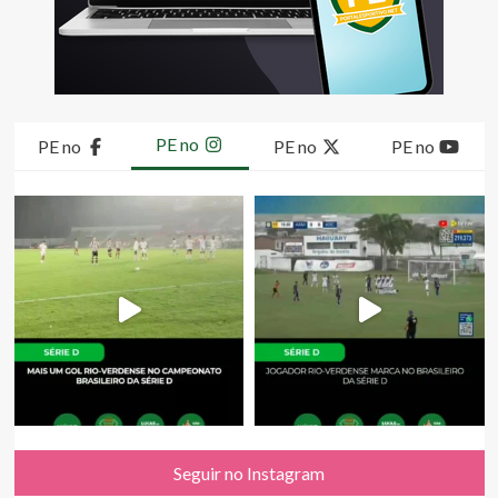
PE no
PE no
PE no
PE no
Seguir no Instagram