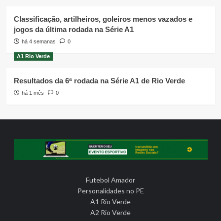
Classificação, artilheiros, goleiros menos vazados e
jogos da última rodada na Série A1
há 4 semanas
0
A1 Rio Verde
Resultados da 6ª rodada na Série A1 de Rio Verde
há 1 mês
0
Futebol Amador
Personalidades no PE
A1 Rio Verde
A2 Rio Verde