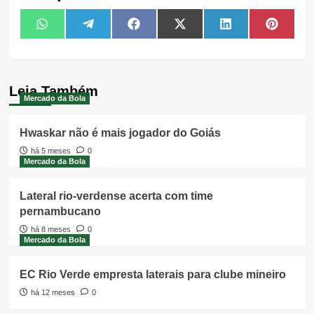
Share
Share
Share
Share
Share
Share
WhatsApp
Telegram
Facebook
X
LinkedIn
Pintere
on
on
on
on
on
on
(Twitter)
Leia Também
Mercado da Bola
Hwaskar não é mais jogador do Goiás
há 5 meses
0
Mercado da Bola
Lateral rio-verdense acerta com time
pernambucano
há 8 meses
0
Mercado da Bola
EC Rio Verde empresta laterais para clube mineiro
há 12 meses
0