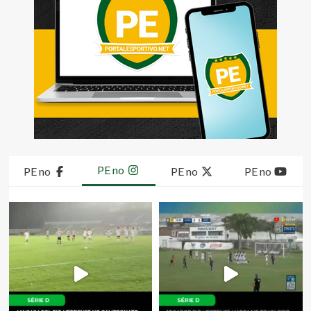
PE no
PE no
PE no
PE no