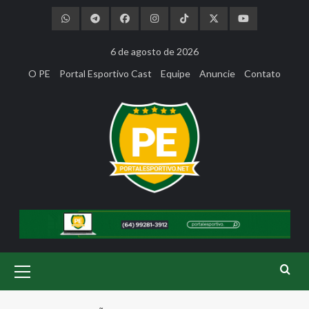
Skip
to
content
6 de agosto de 2026
O PE
Portal Esportivo Cast
Equipe
Anuncie
Contato
Primary
Menu