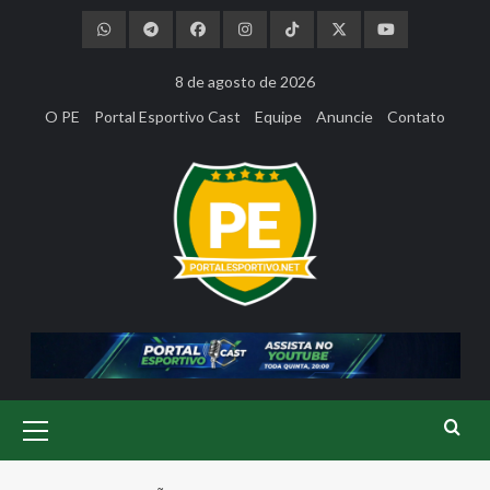
Skip
to
content
8 de agosto de 2026
O PE
Portal Esportivo Cast
Equipe
Anuncie
Contato
Primary
Menu