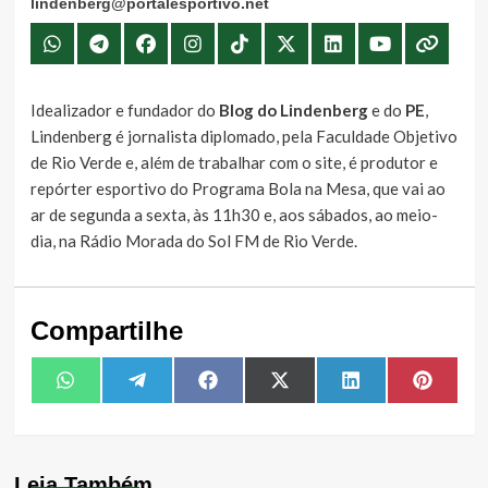
lindenberg@portalesportivo.net
Idealizador e fundador do
Blog do Lindenberg
e do
PE
,
Lindenberg é jornalista diplomado, pela Faculdade Objetivo
de Rio Verde e, além de trabalhar com o site, é produtor e
repórter esportivo do Programa Bola na Mesa, que vai ao
ar de segunda a sexta, às 11h30 e, aos sábados, ao meio-
dia, na Rádio Morada do Sol FM de Rio Verde.
Compartilhe
Share
Share
Share
Share
Share
Share
WhatsApp
Telegram
Facebook
X
LinkedIn
Pintere
on
on
on
on
on
on
(Twitter)
Leia Também