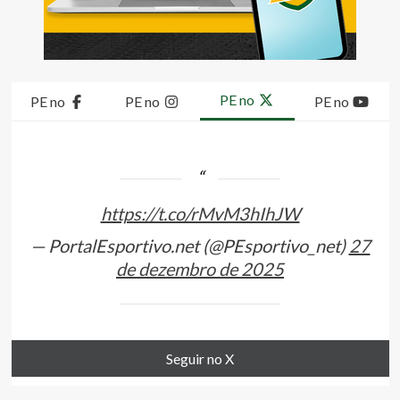
PE no
PE no
PE no
PE no
https://t.co/rMvM3hIhJW
— PortalEsportivo.net (@PEsportivo_net)
27
de dezembro de 2025
Seguir no X