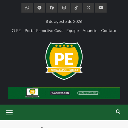
Skip
to
content
8 de agosto de 2026
O PE
Portal Esportivo Cast
Equipe
Anuncie
Contato
Primary
Menu