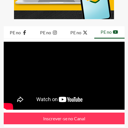
PE no
PE no
PE no
PE no
Inscrever-se no Canal