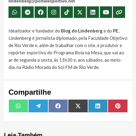
lindenberg@portalesportivo.net
Idealizador e fundador do
Blog do Lindenberg
e do
PE
,
Lindenberg é jornalista diplomado, pela Faculdade Objetivo
de Rio Verde e, além de trabalhar com o site, é produtor e
repórter esportivo do Programa Bola na Mesa, que vai ao
ar de segunda a sexta, às 11h30 e, aos sábados, ao meio-
dia, na Rádio Morada do Sol FM de Rio Verde.
Compartilhe
Share
Share
Share
Share
Share
Share
WhatsApp
Telegram
Facebook
X
LinkedIn
Pintere
on
on
on
on
on
on
(Twitter)
Leia Também