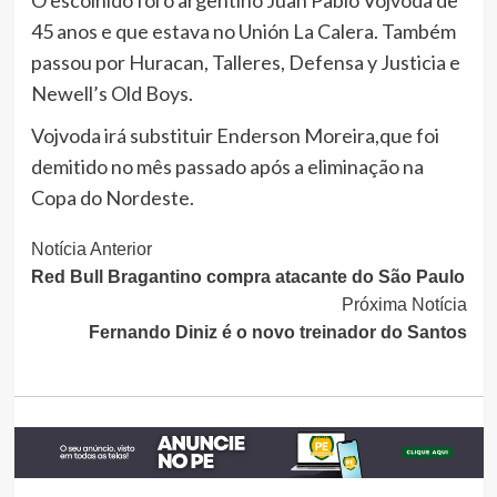
45 anos e que estava no Unión La Calera. Também
passou por Huracan, Talleres, Defensa y Justicia e
Newell’s Old Boys.
Vojvoda irá substituir Enderson Moreira,que foi
demitido no mês passado após a eliminação na
Copa do Nordeste.
Continue
Notícia Anterior
Red Bull Bragantino compra atacante do São Paulo
Lendo
Próxima Notícia
Fernando Diniz é o novo treinador do Santos