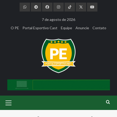
Skip
to
content
7 de agosto de 2026
O PE
Portal Esportivo Cast
Equipe
Anuncie
Contato
Primary
Menu