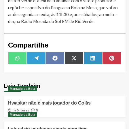
de Rio Verde e, além de trabalhar com o site, é produtor e
repórter esportivo do Programa Bola na Mesa, que vai ao
ar de segunda a sexta, às 11h30 e, aos sábados, ao meio-
dia, na Rádio Morada do Sol FM de Rio Verde.
Compartilhe
Share
Share
Share
Share
Share
Share
WhatsApp
Telegram
Facebook
X
LinkedIn
Pintere
on
on
on
on
on
on
(Twitter)
Leia Também
Mercado da Bola
Hwaskar não é mais jogador do Goiás
há 5 meses
0
Mercado da Bola
Lateral rio-verdense acerta com time