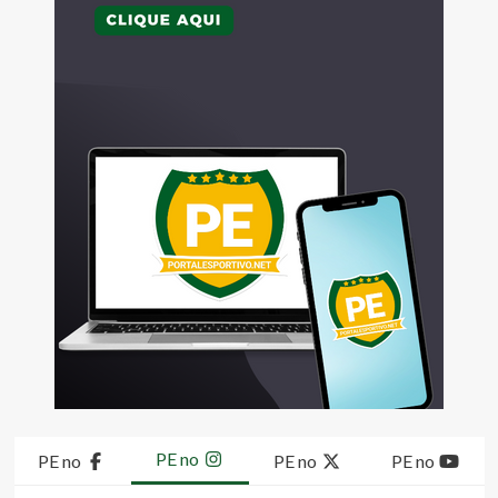
PE no
PE no
PE no
PE no