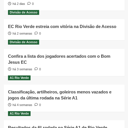
há 2 dias
0
Divisão de Acesso
EC Rio Verde estreia com vitória na Divisão de Acesso
há 2 semanas
0
Divisão de Acesso
Confira a lista dos jogadores acertados com o Bom
Jesus EC
há 3 semanas
0
A1 Rio Verde
Classificação, artilheiros, goleiros menos vazados e
jogos da última rodada na Série A1
há 4 semanas
0
A1 Rio Verde
Resultados da 6ª rodada na Série A1 de Rio Verde