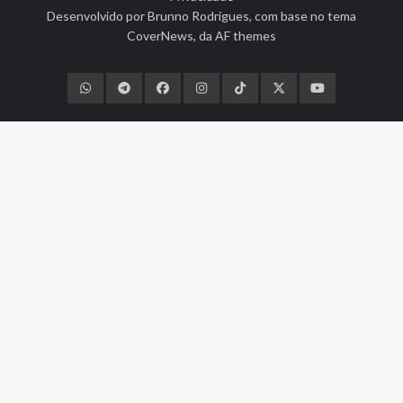
Desenvolvido por
Brunno Rodrigues
, com base no tema
CoverNews
, da
AF themes