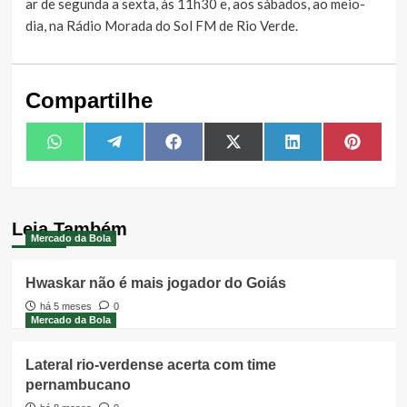
ar de segunda a sexta, às 11h30 e, aos sábados, ao meio-
dia, na Rádio Morada do Sol FM de Rio Verde.
Compartilhe
Share
Share
Share
Share
Share
Share
WhatsApp
Telegram
Facebook
X
LinkedIn
Pintere
on
on
on
on
on
on
(Twitter)
Leia Também
Mercado da Bola
Hwaskar não é mais jogador do Goiás
há 5 meses
0
Mercado da Bola
Lateral rio-verdense acerta com time
pernambucano