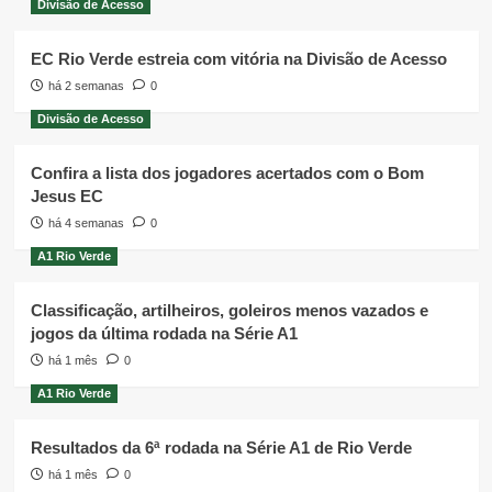
Divisão de Acesso
EC Rio Verde estreia com vitória na Divisão de Acesso
há 2 semanas
0
Divisão de Acesso
Confira a lista dos jogadores acertados com o Bom
Jesus EC
há 4 semanas
0
A1 Rio Verde
Classificação, artilheiros, goleiros menos vazados e
jogos da última rodada na Série A1
há 1 mês
0
A1 Rio Verde
Resultados da 6ª rodada na Série A1 de Rio Verde
há 1 mês
0