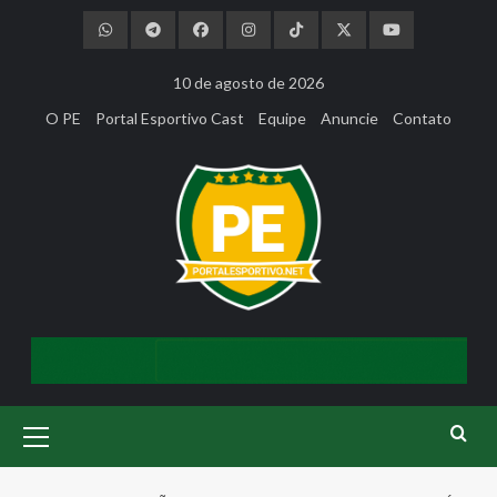
Skip
to
content
10 de agosto de 2026
O PE
Portal Esportivo Cast
Equipe
Anuncie
Contato
Primary
Menu