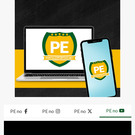
PE no
PE no
PE no
PE no