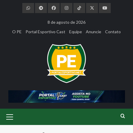
Skip
to
content
8 de agosto de 2026
O PE
Portal Esportivo Cast
Equipe
Anuncie
Contato
Primary
Menu