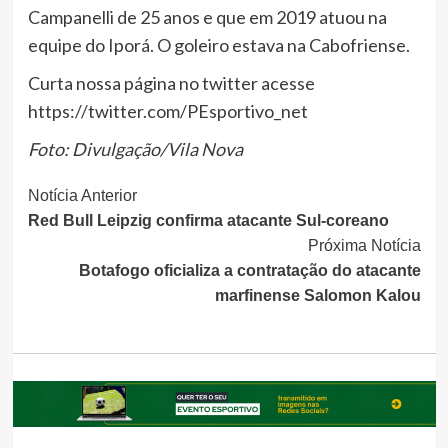
Campanelli de 25 anos e que em 2019 atuou na
equipe do Iporá. O goleiro estava na Cabofriense.
Curta nossa página no twitter acesse
https://twitter.com/PEsportivo_net
Foto: Divulgação/Vila Nova
Continue
Notícia Anterior
Red Bull Leipzig confirma atacante Sul-coreano
Lendo
Próxima Notícia
Botafogo oficializa a contratação do atacante
marfinense Salomon Kalou