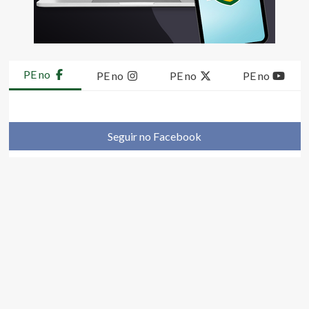
PE no
PE no
PE no
PE no
Seguir no Facebook