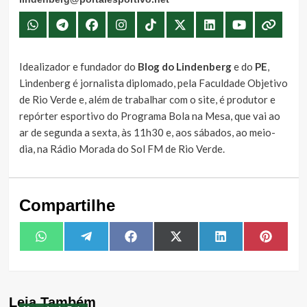
Idealizador e fundador do
Blog do Lindenberg
e do
PE
,
Lindenberg é jornalista diplomado, pela Faculdade Objetivo
de Rio Verde e, além de trabalhar com o site, é produtor e
repórter esportivo do Programa Bola na Mesa, que vai ao
ar de segunda a sexta, às 11h30 e, aos sábados, ao meio-
dia, na Rádio Morada do Sol FM de Rio Verde.
Compartilhe
Share
Share
Share
Share
Share
Share
WhatsApp
Telegram
Facebook
X
LinkedIn
Pintere
on
on
on
on
on
on
(Twitter)
Leia Também