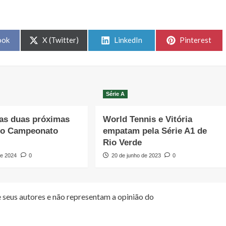
Share
Share
Share
ook
X (Twitter)
LinkedIn
Pinterest
on
on
on
Série A
as duas próximas
World Tennis e Vitória
do Campeonato
empatam pela Série A1 de
Rio Verde
de 2024
0
20 de junho de 2023
0
 seus autores e não representam a opinião do