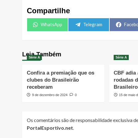
Compartilhe
Share
Share
Share
WhatsApp
Telegram
Faceb
on
on
on
Leia Também
Série A
Série A
Confira a premiação que os
CBF adia 
clubes do Brasileirão
rodadas 
receberam
Brasileiro
9 de dezembro de 2024
0
15 de maio 
Os comentários são de responsabilidade exclusiva de
PortalEsportivo.net
.