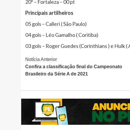
20º – Fortaleza – 00 pt
Principais artilheiros
05 gols – Calleri ( São Paulo)
04 gols – Léo Gamalho ( Coritiba)
03 gols – Roger Guedes (Corinthians ) e Hulk (
Continue
Notícia Anterior
Confira a classificação final do Campeonato
Lendo
Brasileiro da Série A de 2021