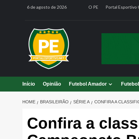
Skip
6 de agosto de 2026
O PE
Portal Esportivo 
to
content
Início
Opinião
Futebol Amador
Futebo
HOME
BRASILEIRÃO
SÉRIE A
CONFIRA A CLASSIFI
Confira a class