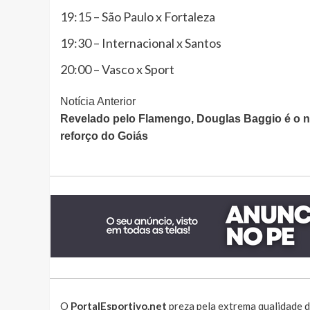
19:15 – São Paulo x Fortaleza
19:30 – Internacional x Santos
20:00 – Vasco x Sport
Continue
Notícia Anterior
Revelado pelo Flamengo, Douglas Baggio é o 
Lendo
reforço do Goiás
O
PortalEsportivo.net
preza pela extrema qualidade d