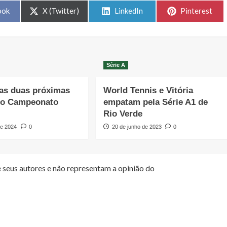
Share
Share
Share
ook
X (Twitter)
LinkedIn
Pinterest
on
on
on
Série A
as duas próximas
World Tennis e Vitória
do Campeonato
empatam pela Série A1 de
Rio Verde
de 2024
0
20 de junho de 2023
0
 seus autores e não representam a opinião do