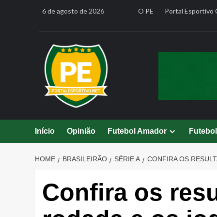
Skip
6 de agosto de 2026
O PE
Portal Esportivo 
to
content
Início
Opinião
Futebol Amador
Futebo
HOME
BRASILEIRÃO
SÉRIE A
CONFIRA OS RESULT
Confira os res