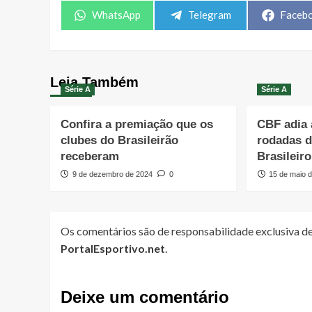
Share
Share
Share
WhatsApp
Telegram
Faceb
on
on
on
Leia Também
Série A
Série A
Confira a premiação que os
CBF adia 
clubes do Brasileirão
rodadas 
receberam
Brasileiro
9 de dezembro de 2024
0
15 de maio 
Os comentários são de responsabilidade exclusiva de
PortalEsportivo.net
.
Deixe um comentário