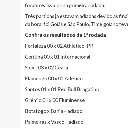
foram realizados na primeira rodada.
Três partidas já estavam adiadas devido as fin
da hora, foi Goiás e São Paulo. Time goiano te
Confira os resultados da 1ª rodada
Fortaleza 00 x 02 Athletico- PR
Coritiba 00 x 01 Internacional
Sport 03 x 02 Ceará
Flamengo 00 x 01 Atlético
Santos 01 x 01 Red Bull Bragatino
Grêmio 01 x 00 Fluminense
Botafogo x Bahia – adiado
Palmeiras x Vasco – adiado