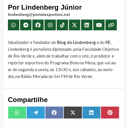
Por Lindenberg Júnior
lindenberg@portalesportivo.net
Idealizador e fundador do
Blog do Lindenberg
e do
PE
,
Lindenberg é jornalista diplomado, pela Faculdade Objetivo
de Rio Verde e, além de trabalhar com o site, é produtor e
repórter esportivo do Programa Bola na Mesa, que vai ao
ar de segunda a sexta, às 11h30 e, aos sábados, ao meio-
dia, na Rádio Morada do Sol FM de Rio Verde.
Compartilhe
Share
Share
Share
Share
Share
Share
WhatsApp
Telegram
Facebook
X
LinkedIn
Pintere
on
on
on
on
on
on
(Twitter)