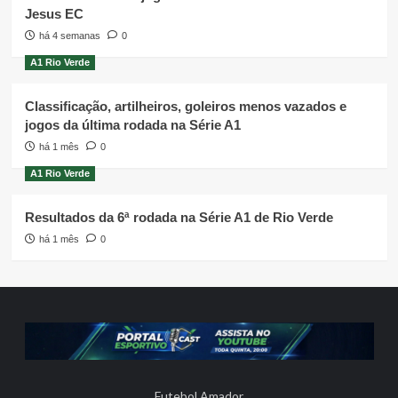
Jesus EC
há 4 semanas
0
A1 Rio Verde
Classificação, artilheiros, goleiros menos vazados e
jogos da última rodada na Série A1
há 1 mês
0
A1 Rio Verde
Resultados da 6ª rodada na Série A1 de Rio Verde
há 1 mês
0
Futebol Amador