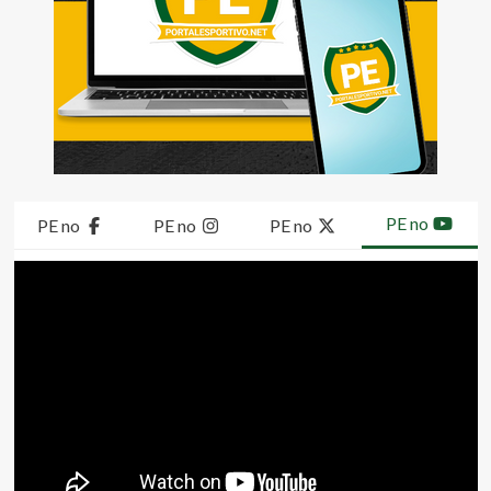
PE no
PE no
PE no
PE no