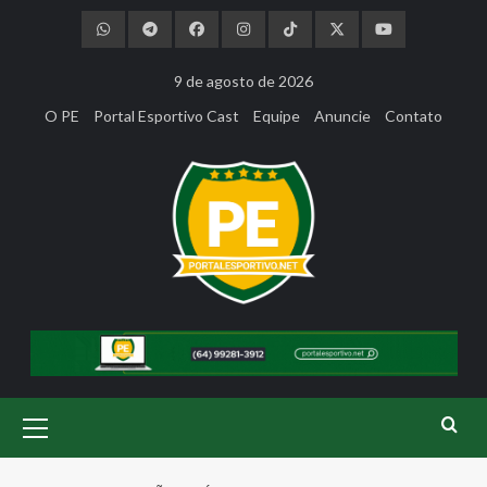
Skip
to
content
9 de agosto de 2026
O PE
Portal Esportivo Cast
Equipe
Anuncie
Contato
Primary
Menu