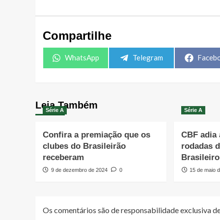
Compartilhe
Share
Share
Share
WhatsApp
Telegram
Faceb
on
on
on
Leia Também
Série A
Série A
Confira a premiação que os
CBF adia 
clubes do Brasileirão
rodadas 
receberam
Brasileiro
9 de dezembro de 2024
0
15 de maio 
Os comentários são de responsabilidade exclusiva de