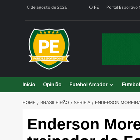
Skip
8 de agosto de 2026
O PE
Portal Esportivo 
to
content
Início
Opinião
Futebol Amador
Futebo
HOME
BRASILEIRÃO
SÉRIE A
ENDERSON MOREIRA
Enderson More