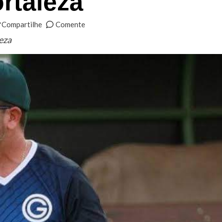
rtaleza
Compartilhe
Comente
eza