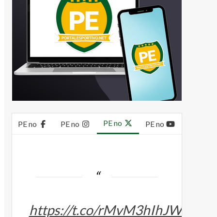
PE no
PE no
PE no
PE no
https://t.co/rMvM3hIhJW