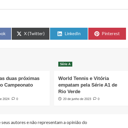
Share
Share
Share
ook
X (Twitter)
LinkedIn
Pinterest
on
on
on
Série A
as duas próximas
World Tennis e Vitória
do Campeonato
empatam pela Série A1 de
Rio Verde
de 2024
0
20 de junho de 2023
0
 seus autores e não representam a opinião do