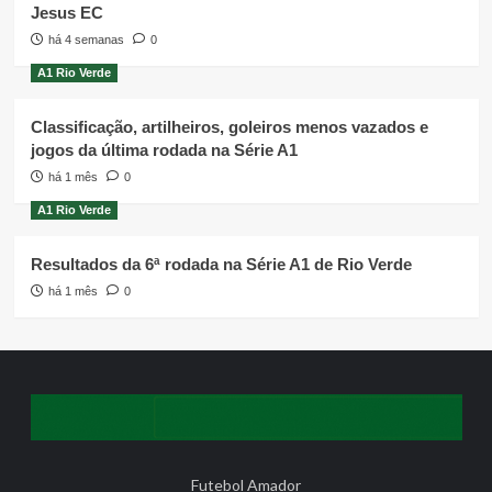
Jesus EC
há 4 semanas
0
A1 Rio Verde
Classificação, artilheiros, goleiros menos vazados e
jogos da última rodada na Série A1
há 1 mês
0
A1 Rio Verde
Resultados da 6ª rodada na Série A1 de Rio Verde
há 1 mês
0
Futebol Amador