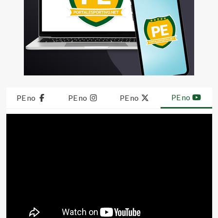
PE no
PE no
PE no
PE no