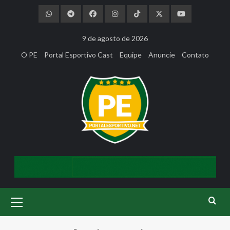
Skip
to
content
9 de agosto de 2026
O PE
Portal Esportivo Cast
Equipe
Anuncie
Contato
Primary
Menu