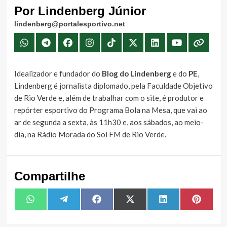
Por Lindenberg Júnior
lindenberg@portalesportivo.net
Idealizador e fundador do
Blog do Lindenberg
e do
PE
,
Lindenberg é jornalista diplomado, pela Faculdade Objetivo
de Rio Verde e, além de trabalhar com o site, é produtor e
repórter esportivo do Programa Bola na Mesa, que vai ao
ar de segunda a sexta, às 11h30 e, aos sábados, ao meio-
dia, na Rádio Morada do Sol FM de Rio Verde.
Compartilhe
Share
Share
Share
Share
Share
Share
WhatsApp
Telegram
Facebook
X
LinkedIn
Pintere
on
on
on
on
on
on
(Twitter)