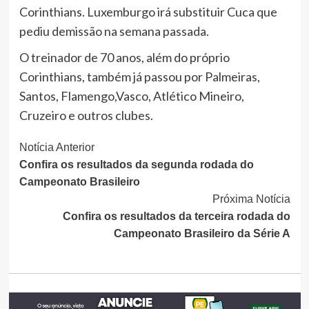
Corinthians. Luxemburgo irá substituir Cuca que
pediu demissão na semana passada.
O treinador de 70 anos, além do próprio
Corinthians, também já passou por Palmeiras,
Santos, Flamengo,Vasco, Atlético Mineiro,
Cruzeiro e outros clubes.
Continue
Notícia Anterior
Confira os resultados da segunda rodada do
Lendo
Campeonato Brasileiro
Próxima Notícia
Confira os resultados da terceira rodada do
Campeonato Brasileiro da Série A