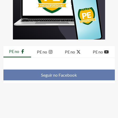
PE no
PE no
PE no
PE no
Seguir no Facebook