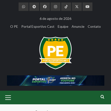
Skip
to
content
6 de agosto de 2026
O PE
Portal Esportivo Cast
Equipe
Anuncie
Contato
Primary
Menu