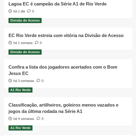
Lagoa EC é campeão da Série A1 de Rio Verde
há 1 dia
0
Divisão de Acesso
EC Rio Verde estreia com vitória na Divisão de Acesso
há 1 semana
0
Divisão de Acesso
Confira a lista dos jogadores acertados com o Bom
Jesus EC
há 3 semanas
0
A1 Rio Verde
Classificação, artilheiros, goleiros menos vazados e
jogos da última rodada na Série A1
há 4 semanas
0
A1 Rio Verde