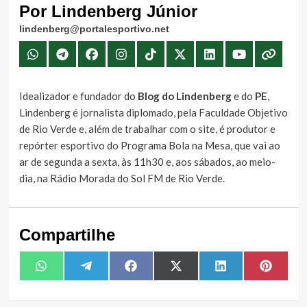
Por Lindenberg Júnior
lindenberg@portalesportivo.net
Idealizador e fundador do
Blog do Lindenberg
e do
PE
,
Lindenberg é jornalista diplomado, pela Faculdade Objetivo
de Rio Verde e, além de trabalhar com o site, é produtor e
repórter esportivo do Programa Bola na Mesa, que vai ao
ar de segunda a sexta, às 11h30 e, aos sábados, ao meio-
dia, na Rádio Morada do Sol FM de Rio Verde.
Compartilhe
Share
Share
Share
Share
Share
Share
WhatsApp
Telegram
Facebook
X
LinkedIn
Pintere
on
on
on
on
on
on
(Twitter)