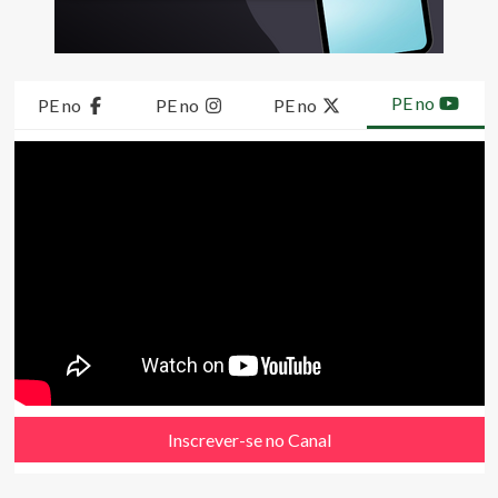
PE no
PE no
PE no
PE no
Inscrever-se no Canal