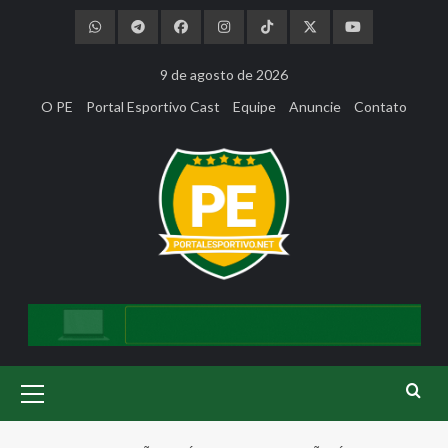
Skip
to
content
9 de agosto de 2026
O PE
Portal Esportivo Cast
Equipe
Anuncie
Contato
Primary
Menu