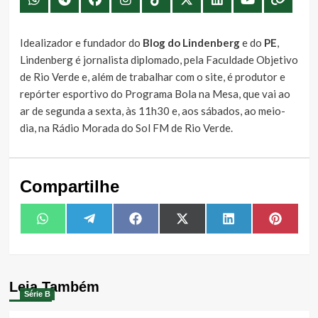
Idealizador e fundador do
Blog do Lindenberg
e do
PE
,
Lindenberg é jornalista diplomado, pela Faculdade Objetivo
de Rio Verde e, além de trabalhar com o site, é produtor e
repórter esportivo do Programa Bola na Mesa, que vai ao
ar de segunda a sexta, às 11h30 e, aos sábados, ao meio-
dia, na Rádio Morada do Sol FM de Rio Verde.
Compartilhe
Share
Share
Share
Share
Share
Share
WhatsApp
Telegram
Facebook
X
LinkedIn
Pintere
on
on
on
on
on
on
(Twitter)
Leia Também
Série B