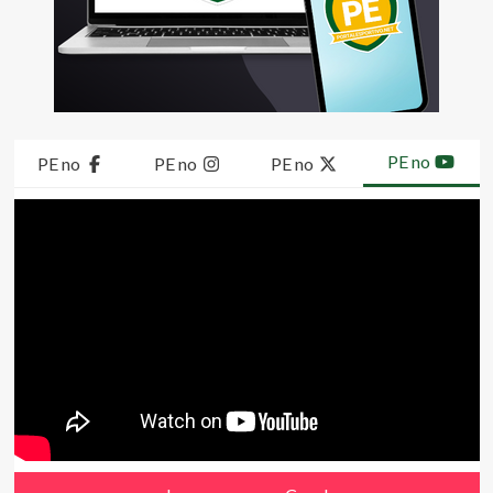
PE no
PE no
PE no
PE no