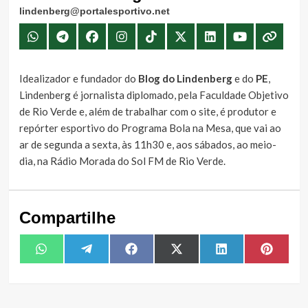
lindenberg@portalesportivo.net
Idealizador e fundador do
Blog do Lindenberg
e do
PE
,
Lindenberg é jornalista diplomado, pela Faculdade Objetivo
de Rio Verde e, além de trabalhar com o site, é produtor e
repórter esportivo do Programa Bola na Mesa, que vai ao
ar de segunda a sexta, às 11h30 e, aos sábados, ao meio-
dia, na Rádio Morada do Sol FM de Rio Verde.
Compartilhe
Share
Share
Share
Share
Share
Share
WhatsApp
Telegram
Facebook
X
LinkedIn
Pintere
on
on
on
on
on
on
(Twitter)