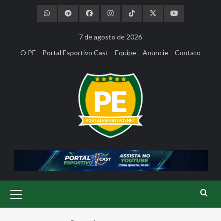
Skip
to
content
7 de agosto de 2026
O PE
Portal Esportivo Cast
Equipe
Anuncie
Contato
Primary
Menu