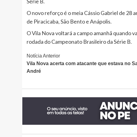
Série B.
O novo reforço é o meia Cássio Gabriel de 28 
de Piracicaba, São Bento e Anápolis.
O Vila Nova voltará a campo amanhã quando vai
rodada do Campeonato Brasileiro da Série B.
Continue
Notícia Anterior
Vila Nova acerta com atacante que estava no S
Lendo
André