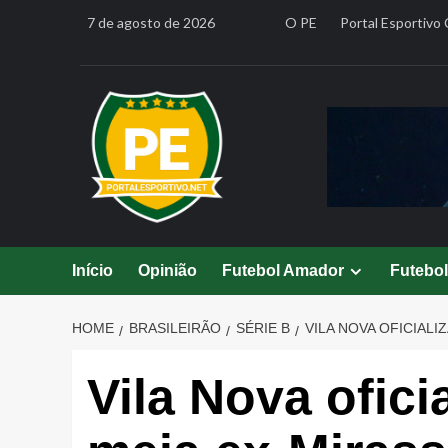
Skip
7 de agosto de 2026
O PE
Portal Esportivo 
to
content
Início
Opinião
Futebol Amador
Futebo
HOME
BRASILEIRÃO
SÉRIE B
VILA NOVA OFICIALI
Vila Nova ofici