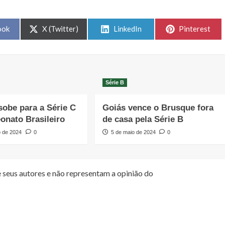
Share
Share
Share
ook
X (Twitter)
LinkedIn
Pinterest
on
on
on
Série B
sobe para a Série C
Goiás vence o Brusque fora
nato Brasileiro
de casa pela Série B
o de 2024
0
5 de maio de 2024
0
 seus autores e não representam a opinião do