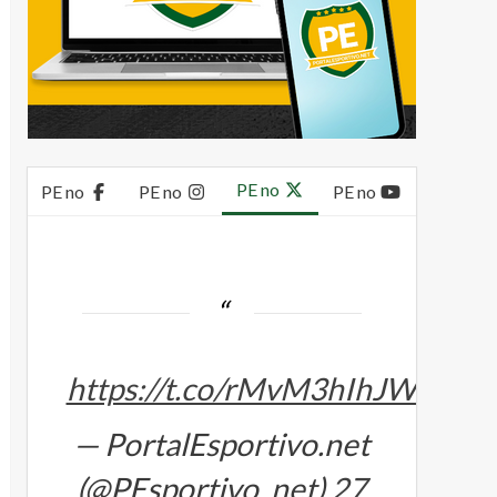
PE no
PE no
PE no
PE no
https://t.co/rMvM3hIhJW
— PortalEsportivo.net
(@PEsportivo_net)
27