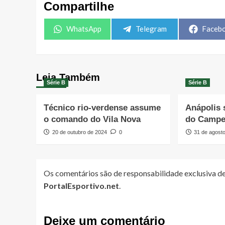
Compartilhe
Share
Share
Share
WhatsApp
Telegram
Faceb
on
on
on
Leia Também
Série B
Série B
Técnico rio-verdense assume
Anápolis 
o comando do Vila Nova
do Campeo
20 de outubro de 2024
0
31 de agost
Os comentários são de responsabilidade exclusiva de
PortalEsportivo.net
.
Deixe um comentário