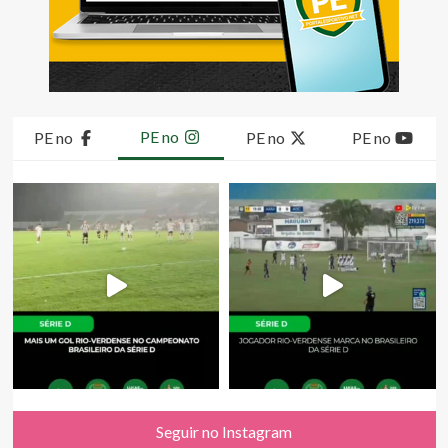
PE no
PE no
PE no
PE no
Seguir no Instagram