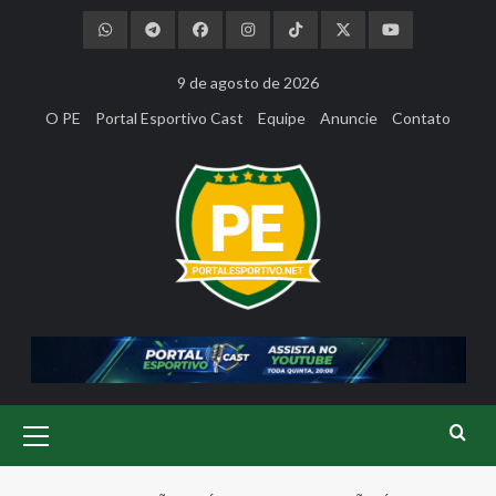
Skip
to
content
9 de agosto de 2026
O PE
Portal Esportivo Cast
Equipe
Anuncie
Contato
Primary
Menu