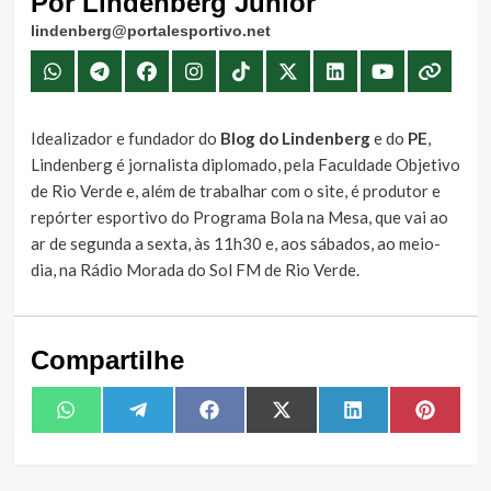
Por Lindenberg Júnior
lindenberg@portalesportivo.net
Idealizador e fundador do
Blog do Lindenberg
e do
PE
,
Lindenberg é jornalista diplomado, pela Faculdade Objetivo
de Rio Verde e, além de trabalhar com o site, é produtor e
repórter esportivo do Programa Bola na Mesa, que vai ao
ar de segunda a sexta, às 11h30 e, aos sábados, ao meio-
dia, na Rádio Morada do Sol FM de Rio Verde.
Compartilhe
Share
Share
Share
Share
Share
Share
WhatsApp
Telegram
Facebook
X
LinkedIn
Pintere
on
on
on
on
on
on
(Twitter)