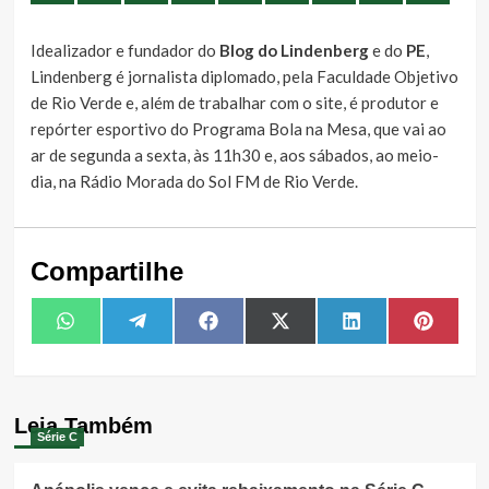
Idealizador e fundador do
Blog do Lindenberg
e do
PE
,
Lindenberg é jornalista diplomado, pela Faculdade Objetivo
de Rio Verde e, além de trabalhar com o site, é produtor e
repórter esportivo do Programa Bola na Mesa, que vai ao
ar de segunda a sexta, às 11h30 e, aos sábados, ao meio-
dia, na Rádio Morada do Sol FM de Rio Verde.
Compartilhe
Share
Share
Share
Share
Share
Share
WhatsApp
Telegram
Facebook
X
LinkedIn
Pintere
on
on
on
on
on
on
(Twitter)
Leia Também
Série C