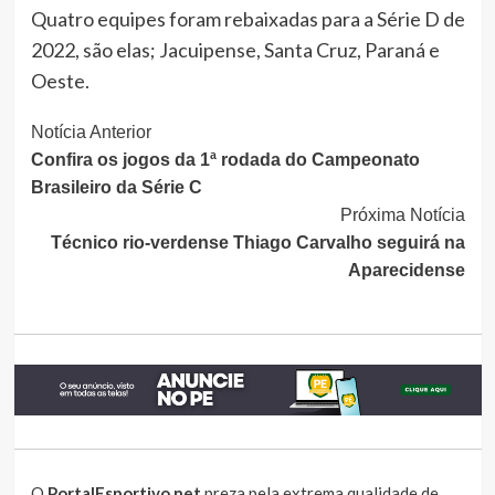
Quatro equipes foram rebaixadas para a Série D de
2022, são elas; Jacuipense, Santa Cruz, Paraná e
Oeste.
Continue
Notícia Anterior
Confira os jogos da 1ª rodada do Campeonato
Lendo
Brasileiro da Série C
Próxima Notícia
Técnico rio-verdense Thiago Carvalho seguirá na
Aparecidense
O
PortalEsportivo.net
preza pela extrema qualidade de