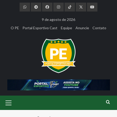
Skip
to
content
9 de agosto de 2026
O PE
Portal Esportivo Cast
Equipe
Anuncie
Contato
Primary
Menu