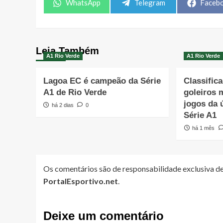
Share
Share
Share
WhatsApp
Telegram
Faceb
on
on
on
Leia Também
A1 Rio Verde
A1 Rio Verde
Lagoa EC é campeão da Série
Classifica
A1 de Rio Verde
goleiros 
jogos da 
há 2 dias
0
Série A1
há 1 mês
Os comentários são de responsabilidade exclusiva de
PortalEsportivo.net
.
Deixe um comentário