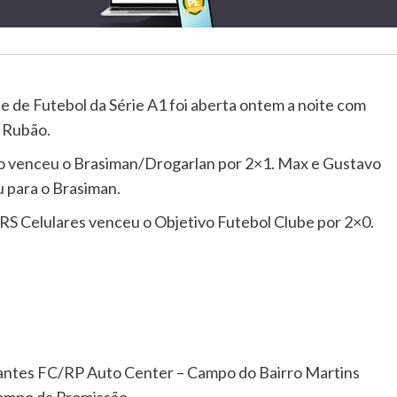
 de Futebol da Série A1 foi aberta ontem a noite com
o Rubão.
o venceu o Brasiman/Drogarlan por 2×1. Max e Gustavo
u para o Brasiman.
S Celulares venceu o Objetivo Futebol Clube por 2×0.
rantes FC/RP Auto Center – Campo do Bairro Martins
Campo da Promissão