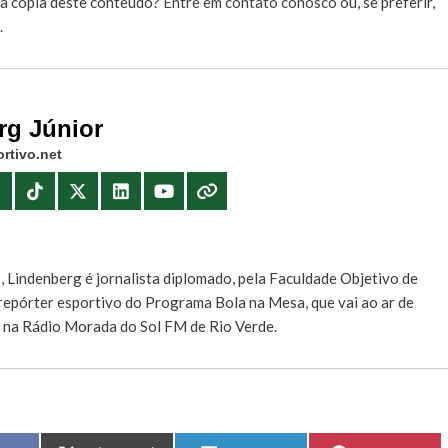
r a cópia deste conteúdo?
Entre em contato conosco
ou, se preferir,
.
rg Júnior
rtivo.net
E
, Lindenberg é jornalista diplomado, pela Faculdade Objetivo de
e repórter esportivo do Programa Bola na Mesa, que vai ao ar de
, na Rádio Morada do Sol FM de Rio Verde.