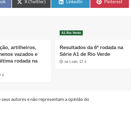
Share
Share
Share
ook
X (Twitter)
LinkedIn
Pinterest
on
on
on
A1 Rio Verde
ção, artilheiros,
Resultados da 6ª rodada na
menos vazados e
Série A1 de Rio Verde
última rodada na
há 1 mês
0
0
 seus autores e não representam a opinião do