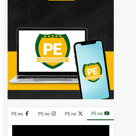
PE no
PE no
PE no
PE no