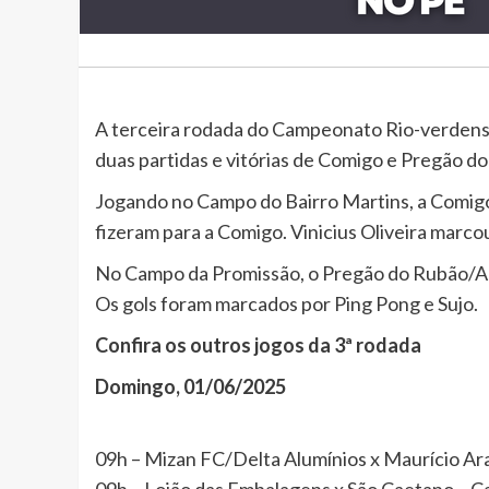
A terceira rodada do Campeonato Rio-verdense
duas partidas e vitórias de Comigo e Pregão d
Jogando no Campo do Bairro Martins, a Comig
fizeram para a Comigo. Vinicius Oliveira marco
No Campo da Promissão, o Pregão do Rubão/AR
Os gols foram marcados por Ping Pong e Sujo.
Confira os outros jogos da 3ª rodada
Domingo, 01/06/2025
09h – Mizan FC/Delta Alumínios x Maurício A
09h – Lojão das Embalagens x São Caetano – 