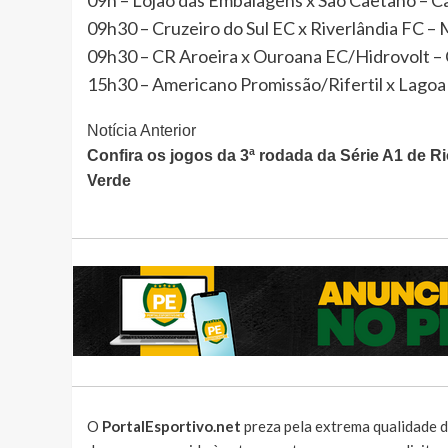
09h30 – Cruzeiro do Sul EC x Riverlândia FC –
09h30 – CR Aroeira x Ouroana EC/Hidrovolt –
15h30 – Americano Promissão/Rifertil x Lago
Continue
Notícia Anterior
Confira os jogos da 3ª rodada da Série A1 de R
Lendo
Verde
O
PortalEsportivo.net
preza pela extrema qualidade d