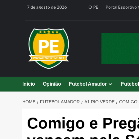
Skip
7 de agosto de 2026
O PE
Portal Esportivo 
to
content
Início
Opinião
Futebol Amador
Futebo
HOME
FUTEBOL AMADOR
A1 RIO VERDE
COMIGO 
Comigo e Preg