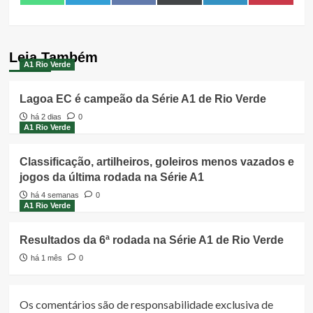
on
on
on
on
on
on
(Twitter)
Leia Também
A1 Rio Verde
Lagoa EC é campeão da Série A1 de Rio Verde
há 2 dias
0
A1 Rio Verde
Classificação, artilheiros, goleiros menos vazados e
jogos da última rodada na Série A1
há 4 semanas
0
A1 Rio Verde
Resultados da 6ª rodada na Série A1 de Rio Verde
há 1 mês
0
Os comentários são de responsabilidade exclusiva de