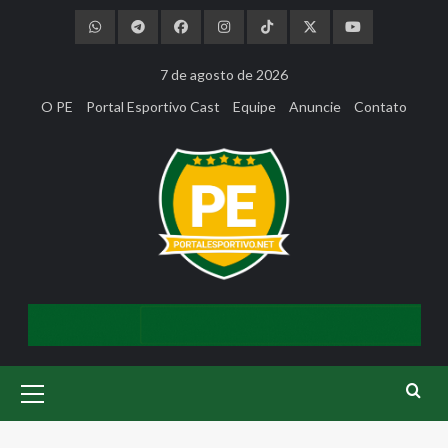
Skip
to
content
7 de agosto de 2026
O PE
Portal Esportivo Cast
Equipe
Anuncie
Contato
Primary
Menu