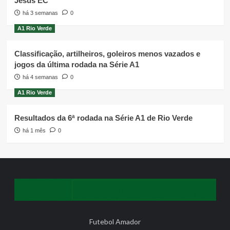
Jesus EC
há 3 semanas
0
A1 Rio Verde
Classificação, artilheiros, goleiros menos vazados e
jogos da última rodada na Série A1
há 4 semanas
0
A1 Rio Verde
Resultados da 6ª rodada na Série A1 de Rio Verde
há 1 mês
0
Futebol Amador