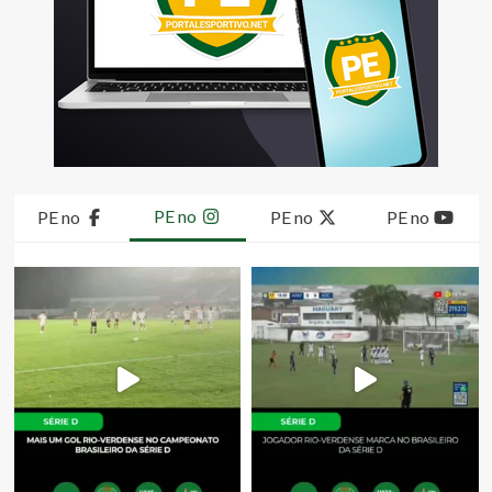
PE no
PE no
PE no
PE no