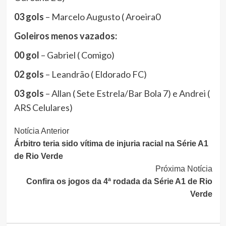
03 gols
– Marcelo Augusto ( Aroeira0
Goleiros menos vazados:
00 gol
– Gabriel ( Comigo)
02 gols
– Leandrão ( Eldorado FC)
03 gols
– Allan ( Sete Estrela/Bar Bola 7) e Andrei (
ARS Celulares)
Continue
Notícia Anterior
Árbitro teria sido vítima de injuria racial na Série A1
Lendo
de Rio Verde
Próxima Notícia
Confira os jogos da 4ª rodada da Série A1 de Rio
Verde