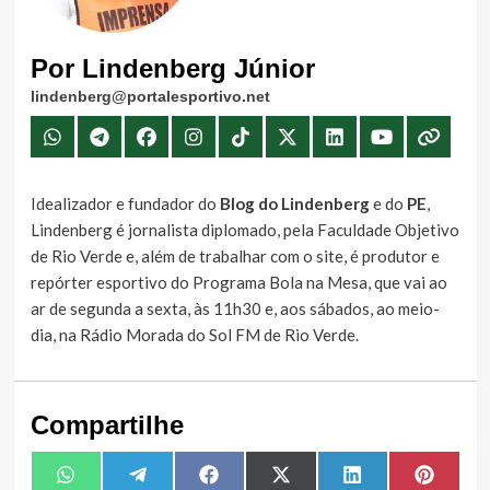
Por Lindenberg Júnior
lindenberg@portalesportivo.net
Idealizador e fundador do
Blog do Lindenberg
e do
PE
,
Lindenberg é jornalista diplomado, pela Faculdade Objetivo
de Rio Verde e, além de trabalhar com o site, é produtor e
repórter esportivo do Programa Bola na Mesa, que vai ao
ar de segunda a sexta, às 11h30 e, aos sábados, ao meio-
dia, na Rádio Morada do Sol FM de Rio Verde.
Compartilhe
Share
Share
Share
Share
Share
Share
WhatsApp
Telegram
Facebook
X
LinkedIn
Pintere