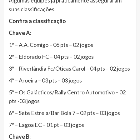
Algumas equipes já praticamente asseguraram
suas classificações.
Confira a classificação
Chave A:
1º – A.A. Comigo – 06 pts – 02 jogos
2º – Eldorado FC – 04 pts – 02 jogos
3º – Riverlândia Fc/Óticas Carol – 04 pts – 02 jogos
4º – Aroeira – 03 pts – 03 jogos
5º – Os Galácticos/Rally Centro Automotivo – 02
pts -03 jogos
6º – Sete Estrela/Bar Bola 7 – 02 pts – 03 jogos
7º – Lagoa EC – 01 pt – 03 jogos
Chave B: