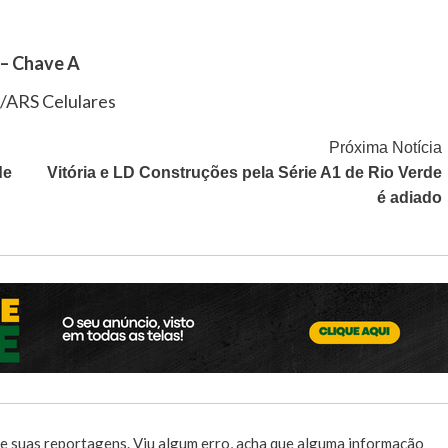
 – Chave A
s/ARS Celulares
Próxima Notícia
de
Vitória e LD Construções pela Série A1 de Rio Verde
é adiado
e suas reportagens. Viu algum erro, acha que alguma informação