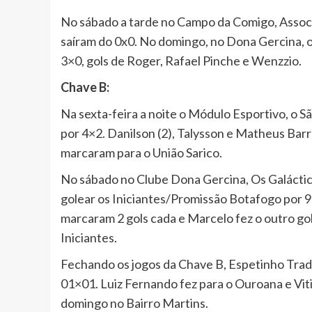
No sábado a tarde no Campo da Comigo, Assoc
saíram do 0x0. No domingo, no Dona Gercina, 
3×0, gols de Roger, Rafael Pinche e Wenzzio.
Chave B:
Na sexta-feira a noite o Módulo Esportivo, o 
por 4×2. Danilson (2), Talysson e Matheus Bar
marcaram para o União Sarico.
No sábado no Clube Dona Gercina, Os Galáctic
golear os Iniciantes/Promissão Botafogo por 
marcaram 2 gols cada e Marcelo fez o outro gol
Iniciantes.
Fechando os jogos da Chave B, Espetinho Tr
01×01. Luiz Fernando fez para o Ouroana e Vi
domingo no Bairro Martins.