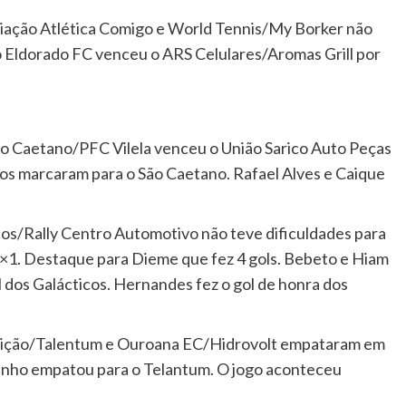
iação Atlética Comigo e World Tennis/My Borker não
o Eldorado FC venceu o ARS Celulares/Aromas Grill por
São Caetano/PFC Vilela venceu o União Sarico Auto Peças
ros marcaram para o São Caetano. Rafael Alves e Caique
os/Rally Centro Automotivo não teve dificuldades para
9×1. Destaque para Dieme que fez 4 gols. Bebeto e Hiam
 dos Galácticos. Hernandes fez o gol de honra dos
adição/Talentum e Ouroana EC/Hidrovolt empataram em
tinho empatou para o Telantum. O jogo aconteceu