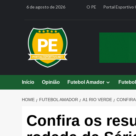
Skip
6 de agosto de 2026
O PE
Portal Esportivo 
to
content
Início
Opinião
Futebol Amador
Futebo
HOME
FUTEBOL AMADOR
A1 RIO VERDE
CONFIRA
Confira os res