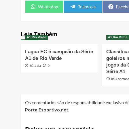
Share
Share
Share
WhatsApp
Telegram
Faceb
on
on
on
Leia Também
A1 Rio Verde
A1 Rio Verde
Lagoa EC é campeão da Série
Classifica
A1 de Rio Verde
goleiros 
jogos da 
há 1 dia
0
Série A1
há 4 seman
Os comentários são de responsabilidade exclusiva de
PortalEsportivo.net
.