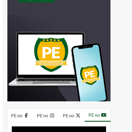
PE no
PE no
PE no
PE no