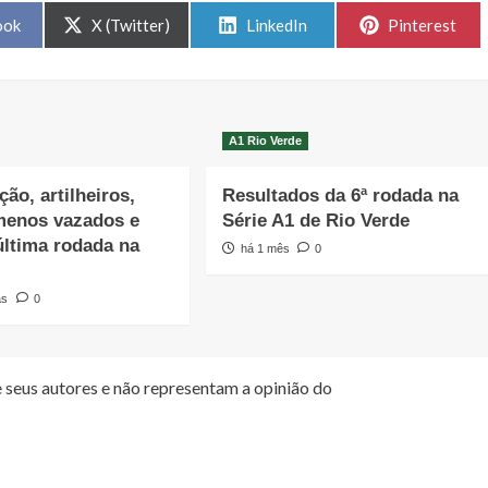
Share
Share
Share
ook
X (Twitter)
LinkedIn
Pinterest
on
on
on
A1 Rio Verde
ção, artilheiros,
Resultados da 6ª rodada na
menos vazados e
Série A1 de Rio Verde
última rodada na
há 1 mês
0
as
0
 seus autores e não representam a opinião do