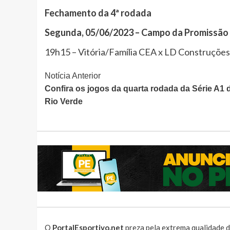
Fechamento da 4ª rodada
Segunda, 05/06/2023 – Campo da Promissão
19h15 – Vitória/Família CEA x LD Construçõe
Continue
Notícia Anterior
Confira os jogos da quarta rodada da Série A1 
Lendo
Rio Verde
O
PortalEsportivo.net
preza pela extrema qualidade d