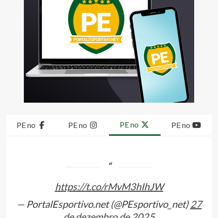
PE no
PE no
PE no
PE no
https://t.co/rMvM3hIhJW
— PortalEsportivo.net (@PEsportivo_net)
27
de dezembro de 2025