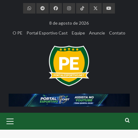
Skip
to
content
8 de agosto de 2026
O PE
Portal Esportivo Cast
Equipe
Anuncie
Contato
Primary
Menu