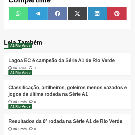
Share
Share
Share
Share
Share
Share
WhatsApp
Telegram
Facebook
X
LinkedIn
Pintere
on
on
on
on
on
on
(Twitter)
Leia Também
A1 Rio Verde
Lagoa EC é campeão da Série A1 de Rio Verde
há 3 dias
0
A1 Rio Verde
Classificação, artilheiros, goleiros menos vazados e
jogos da última rodada na Série A1
há 1 mês
0
A1 Rio Verde
Resultados da 6ª rodada na Série A1 de Rio Verde
há 1 mês
0