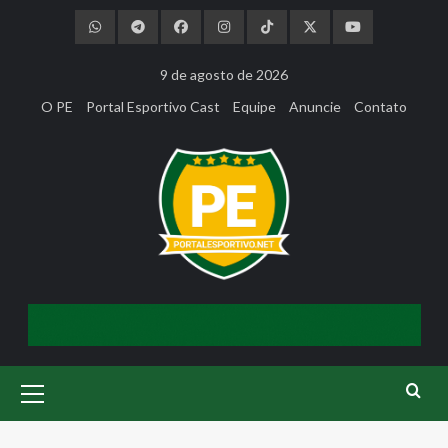
Skip
to
content
9 de agosto de 2026
O PE
Portal Esportivo Cast
Equipe
Anuncie
Contato
Primary
Menu