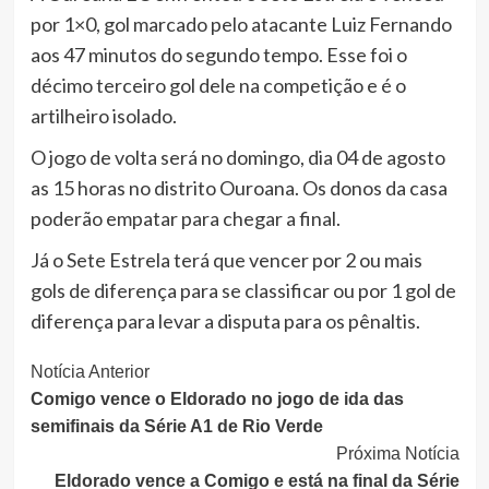
por 1×0, gol marcado pelo atacante Luiz Fernando
aos 47 minutos do segundo tempo. Esse foi o
décimo terceiro gol dele na competição e é o
artilheiro isolado.
O jogo de volta será no domingo, dia 04 de agosto
as 15 horas no distrito Ouroana. Os donos da casa
poderão empatar para chegar a final.
Já o Sete Estrela terá que vencer por 2 ou mais
gols de diferença para se classificar ou por 1 gol de
diferença para levar a disputa para os pênaltis.
Continue
Notícia Anterior
Comigo vence o Eldorado no jogo de ida das
Lendo
semifinais da Série A1 de Rio Verde
Próxima Notícia
Eldorado vence a Comigo e está na final da Série