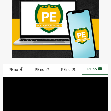
PE no
PE no
PE no
PE no