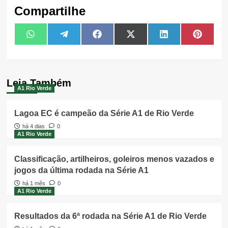
Compartilhe
Share
Share
Share
Share
Share
Share
WhatsApp
Telegram
Facebook
X
LinkedIn
Pintere
on
on
on
on
on
on
(Twitter)
Leia Também
A1 Rio Verde
Lagoa EC é campeão da Série A1 de Rio Verde
há 4 dias
0
A1 Rio Verde
Classificação, artilheiros, goleiros menos vazados e
jogos da última rodada na Série A1
há 1 mês
0
A1 Rio Verde
Resultados da 6ª rodada na Série A1 de Rio Verde