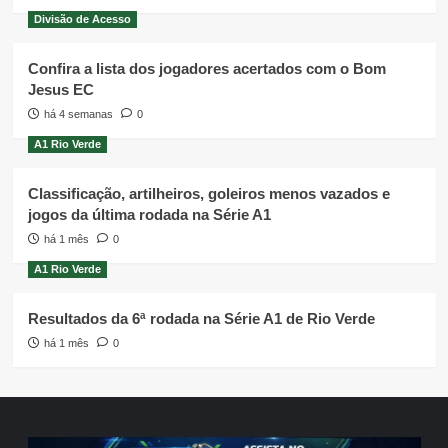
Divisão de Acesso
Confira a lista dos jogadores acertados com o Bom
Jesus EC
há 4 semanas
0
A1 Rio Verde
Classificação, artilheiros, goleiros menos vazados e
jogos da última rodada na Série A1
há 1 mês
0
A1 Rio Verde
Resultados da 6ª rodada na Série A1 de Rio Verde
há 1 mês
0