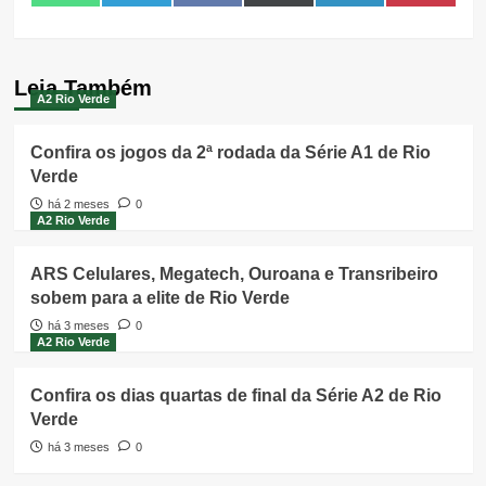
on
on
on
on
on
on
(Twitter)
Leia Também
A2 Rio Verde
Confira os jogos da 2ª rodada da Série A1 de Rio
Verde
há 2 meses
0
A2 Rio Verde
ARS Celulares, Megatech, Ouroana e Transribeiro
sobem para a elite de Rio Verde
há 3 meses
0
A2 Rio Verde
Confira os dias quartas de final da Série A2 de Rio
Verde
há 3 meses
0