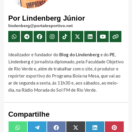
Por Lindenberg Júnior
lindenberg@portalesportivo.net
Idealizador e fundador do
Blog do Lindenberg
e do
PE
,
Lindenberg é jornalista diplomado, pela Faculdade Objetivo
de Rio Verde e, além de trabalhar com o site, é produtor e
repórter esportivo do Programa Bola na Mesa, que vai ao
ar de segunda a sexta, às 11h30 e, aos sábados, ao meio-
dia, na Rádio Morada do Sol FM de Rio Verde.
Compartilhe
Share
Share
Share
Share
Share
Share
WhatsApp
Telegram
Facebook
X
LinkedIn
Pintere