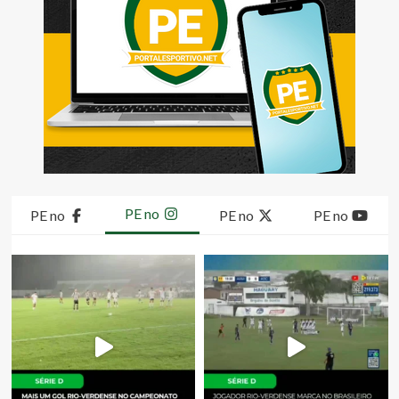
PE no
PE no
PE no
PE no