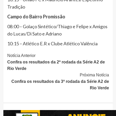
Tradição
Campo do Bairro Promissão
08:00 – Golaço Sintético/Thiago e Felipe x Amigos
do Lucas/Di Sato e Adriano
10:15 – Atlético E.R x Clube Atlético Valência
Continue
Notícia Anterior
Confira os resultados da 2ª rodada da Série A2 de
Lendo
Rio Verde
Próxima Notícia
Confira os resultados da 3ª rodada da Série A2 de
Rio Verde