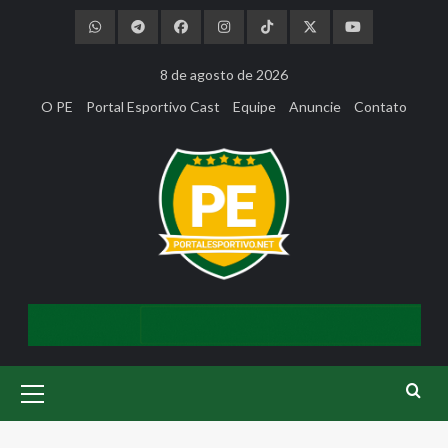
Skip
to
content
8 de agosto de 2026
O PE
Portal Esportivo Cast
Equipe
Anuncie
Contato
Primary
Menu