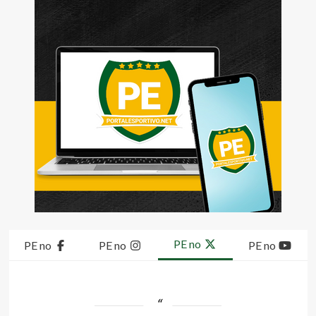
PE no
PE no
PE no
PE no