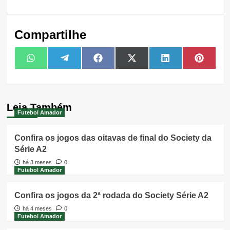
Compartilhe
Share
Share
Share
Share
Share
Share
WhatsApp
Telegram
Facebook
X
LinkedIn
Pintere
on
on
on
on
on
on
(Twitter)
Leia Também
Futebol Amador
Confira os jogos das oitavas de final do Society da
Série A2
há 3 meses
0
Futebol Amador
Confira os jogos da 2ª rodada do Society Série A2
há 4 meses
0
Futebol Amador