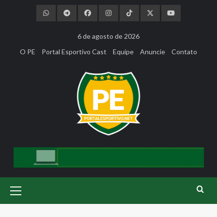
Skip
to
content
6 de agosto de 2026
O PE
Portal Esportivo Cast
Equipe
Anuncie
Contato
Primary
Menu