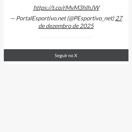
https://t.co/rMvM3hIhJW
— PortalEsportivo.net (@PEsportivo_net)
27
de dezembro de 2025
Seguir no X