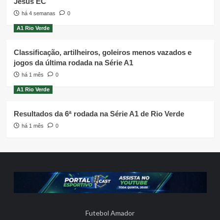
Jesus EC
há 4 semanas
0
A1 Rio Verde
Classificação, artilheiros, goleiros menos vazados e
jogos da última rodada na Série A1
há 1 mês
0
A1 Rio Verde
Resultados da 6ª rodada na Série A1 de Rio Verde
há 1 mês
0
Futebol Amador