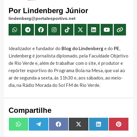
Por Lindenberg Júnior
lindenberg@portalesportivo.net
Idealizador e fundador do
Blog do Lindenberg
e do
PE
,
Lindenberg é jornalista diplomado, pela Faculdade Objetivo
de Rio Verde e, além de trabalhar com o site, é produtor e
repórter esportivo do Programa Bola na Mesa, que vai ao
ar de segunda a sexta, às 11h30 e, aos sábados, ao meio-
dia, na Rádio Morada do Sol FM de Rio Verde.
Compartilhe
Share
Share
Share
Share
Share
Share
WhatsApp
Telegram
Facebook
X
LinkedIn
Pintere
on
on
on
on
on
on
(Twitter)