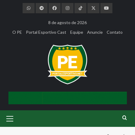
Skip
to
content
8 de agosto de 2026
O PE
Portal Esportivo Cast
Equipe
Anuncie
Contato
Primary
Menu