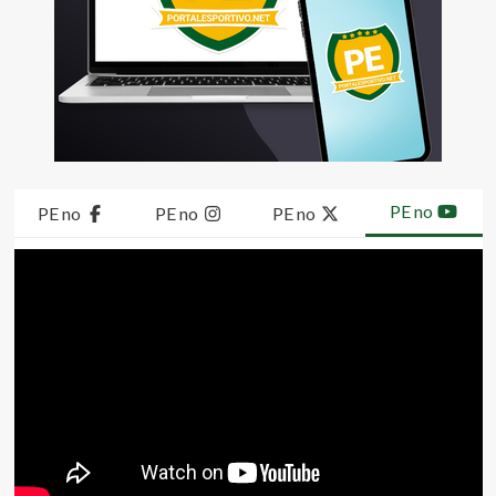
PE no
PE no
PE no
PE no