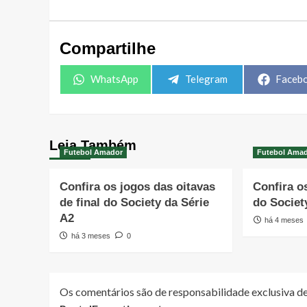
Compartilhe
Share
Share
Share
WhatsApp
Telegram
Faceb
on
on
on
Leia Também
Futebol Amador
Futebol Ama
Confira os jogos das oitavas
Confira o
de final do Society da Série
do Societ
A2
há 4 meses
há 3 meses
0
Os comentários são de responsabilidade exclusiva de