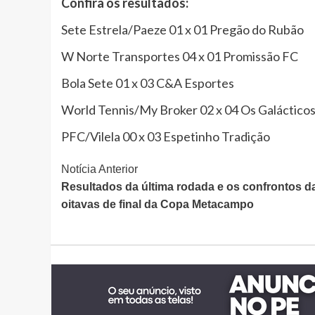
Confira os resultados:
Sete Estrela/Paeze 01 x 01 Pregão do Rubão
W Norte Transportes 04 x 01 Promissão FC
Bola Sete 01 x 03 C&A Esportes
World Tennis/My Broker 02 x 04 Os Galáctico
PFC/Vilela 00 x 03 Espetinho Tradição
Continue
Notícia Anterior
Resultados da última rodada e os confrontos d
Lendo
oitavas de final da Copa Metacampo