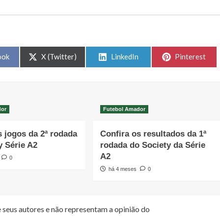
Share
Share
Share
ook
X (Twitter)
LinkedIn
Pinterest
on
on
on
dor
Futebol Amador
s jogos da 2ª rodada
Confira os resultados da 1ª
y Série A2
rodada do Society da Série
A2
0
há 4 meses
0
 seus autores e não representam a opinião do