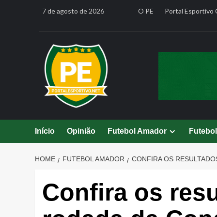
Skip
7 de agosto de 2026
O PE
Portal Esportivo 
to
content
Início
Opinião
Futebol Amador
Futebo
HOME
FUTEBOL AMADOR
CONFIRA OS RESULTADOS
Confira os res