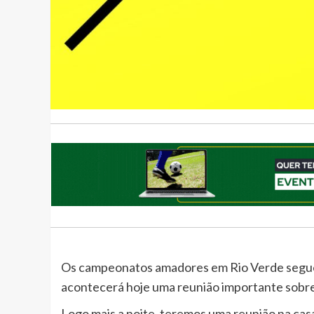
Os campeonatos amadores em Rio Verde seguem
acontecerá hoje uma reunião importante sob
Logo mais a noite, teremos uma reunião na casa