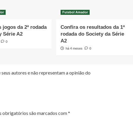
dor
Futebol Amador
s jogos da 2ª rodada
Confira os resultados da 1ª
y Série A2
rodada do Society da Série
A2
0
há 4 meses
0
 seus autores e não representam a opinião do
 obrigatórios são marcados com
*