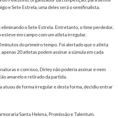
go e Sete Estrela, uma deles será o semifinalista.
 eliminando o Sete Estrela. Entretanto, o time perdedor,
esteve em campo com um atleta irregular.
0 minutos do primeiro tempo. Foi alertado que o atleta
, apenas 20 atletas podem assinar a súmula em cada
inaturas e com isso, Dirley não poderia assinar e nem
tão amarelo e retirado da partida.
a atuou de forma irregular e desta forma, decidiu entrar
Marmoraria Santa Helena, Promissão e Talentum.