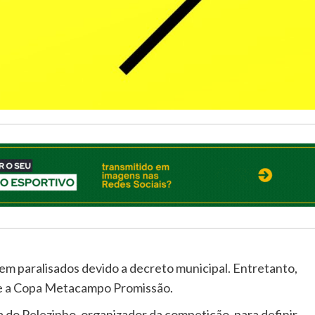
 paralisados devido a decreto municipal. Entretanto,
re a Copa Metacampo Promissão.
 do Pelezinho, organizador da competição, para definir