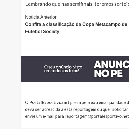
Lembrando que nas semifinais, teremos sorteio
Continue
Notícia Anterior
Confira a classificação da Copa Metacampo de
Lendo
Futebol Society
O
PortalEsportivo.net
preza pela extrema qualidade d
deva ser acrescida à esta reportagem ou quer solicita
envie um e-mail para
reportagem@portalesportivo.net