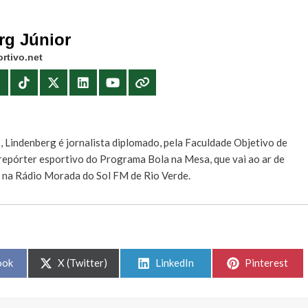
rg Júnior
rtivo.net
E
, Lindenberg é jornalista diplomado, pela Faculdade Objetivo de
e repórter esportivo do Programa Bola na Mesa, que vai ao ar de
, na Rádio Morada do Sol FM de Rio Verde.
Share
Share
Share
ook
X (Twitter)
LinkedIn
Pinterest
on
on
on