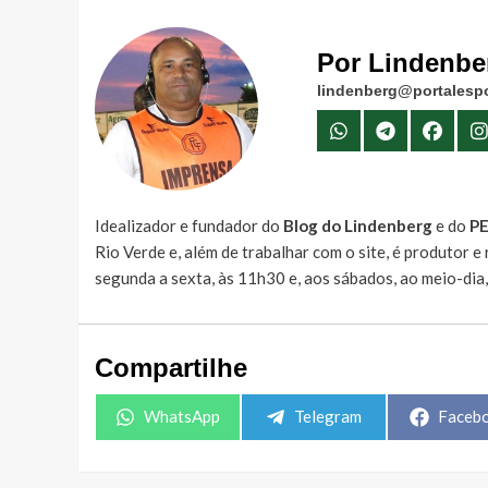
Por Lindenbe
lindenberg@portalespo
Idealizador e fundador do
Blog do Lindenberg
e do
P
Rio Verde e, além de trabalhar com o site, é produtor 
segunda a sexta, às 11h30 e, aos sábados, ao meio-dia
Compartilhe
Share
Share
Share
WhatsApp
Telegram
Faceb
on
on
on