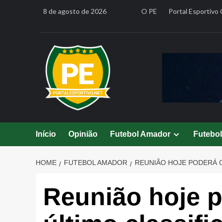
Skip
8 de agosto de 2026
O PE
Portal Esportivo 
to
content
Início
Opinião
Futebol Amador
Futebo
HOME
FUTEBOL AMADOR
REUNIÃO HOJE PODERÁ C
Reunião hoje p