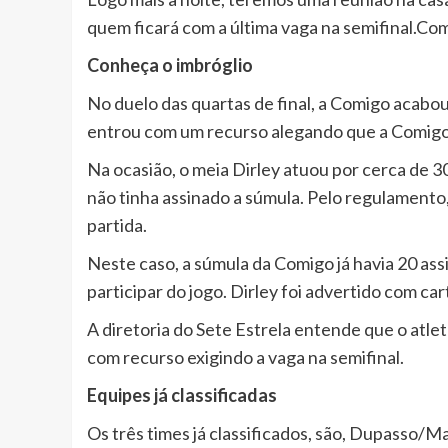
quem ficará com a última vaga na semifinal.Comi
Conheça o imbróglio
No duelo das quartas de final, a Comigo acabou
entrou com um recurso alegando que a Comigo 
Na ocasião, o meia Dirley atuou por cerca de 3
não tinha assinado a súmula. Pelo regulamento
partida.
Neste caso, a súmula da Comigo já havia 20 ass
participar do jogo. Dirley foi advertido com car
A diretoria do Sete Estrela entende que o atlet
com recurso exigindo a vaga na semifinal.
Equipes já classificadas
Os três times já classificados, são, Dupasso/