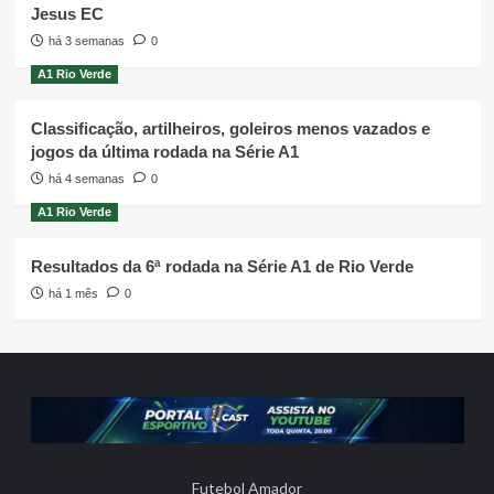
Jesus EC
há 3 semanas
0
A1 Rio Verde
Classificação, artilheiros, goleiros menos vazados e
jogos da última rodada na Série A1
há 4 semanas
0
A1 Rio Verde
Resultados da 6ª rodada na Série A1 de Rio Verde
há 1 mês
0
Futebol Amador