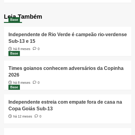
Leia Também
Base
Independente de Rio Verde é campeão rio-verdense
Sub-13 e 15
há 8 meses
0
Base
Times goianos conhecem adversários da Copinha
2026
há 8 meses
0
Base
Independente estreia com empate fora de casa na
Copa Goiás Sub-13
há 12 meses
0