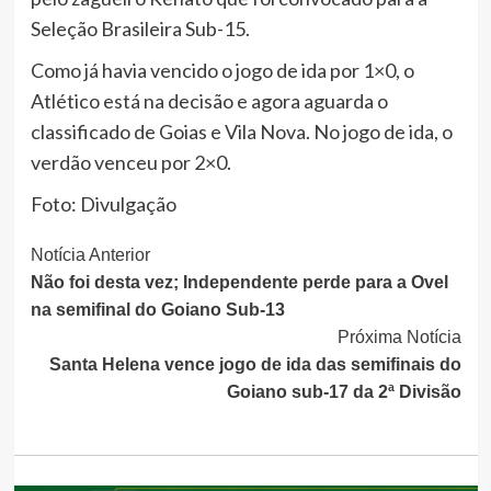
Seleção Brasileira Sub-15.
Como já havia vencido o jogo de ida por 1×0, o
Atlético está na decisão e agora aguarda o
classificado de Goias e Vila Nova. No jogo de ida, o
verdão venceu por 2×0.
Foto: Divulgação
Continue
Notícia Anterior
Não foi desta vez; Independente perde para a Ovel
Lendo
na semifinal do Goiano Sub-13
Próxima Notícia
Santa Helena vence jogo de ida das semifinais do
Goiano sub-17 da 2ª Divisão