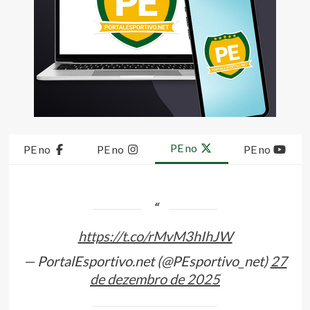
PE no
PE no
PE no
PE no
https://t.co/rMvM3hIhJW
— PortalEsportivo.net (@PEsportivo_net)
27
de dezembro de 2025