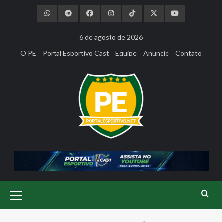
Skip
to
content
6 de agosto de 2026
O PE
Portal Esportivo Cast
Equipe
Anuncie
Contato
Primary
Menu