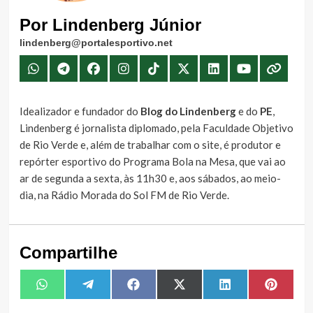
Por Lindenberg Júnior
lindenberg@portalesportivo.net
Idealizador e fundador do
Blog do Lindenberg
e do
PE
,
Lindenberg é jornalista diplomado, pela Faculdade Objetivo
de Rio Verde e, além de trabalhar com o site, é produtor e
repórter esportivo do Programa Bola na Mesa, que vai ao
ar de segunda a sexta, às 11h30 e, aos sábados, ao meio-
dia, na Rádio Morada do Sol FM de Rio Verde.
Compartilhe
Share
Share
Share
Share
Share
Share
WhatsApp
Telegram
Facebook
X
LinkedIn
Pintere
on
on
on
on
on
on
(Twitter)