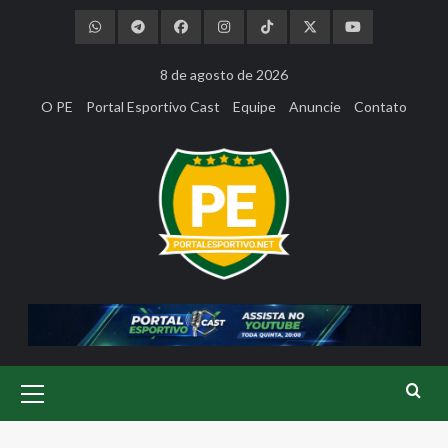
Skip
to
content
8 de agosto de 2026
O PE
Portal Esportivo Cast
Equipe
Anuncie
Contato
Primary
Menu