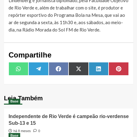
Lindenberg é jornalista diplomado, pela Faculdade Objetivo
de Rio Verde e, além de trabalhar com o site, é produtor e
repórter esportivo do Programa Bola na Mesa, que vai ao
ar de segunda a sexta, às 11h30 e, aos sábados, ao meio-
dia, na Rádio Morada do Sol FM de Rio Verde.
Compartilhe
Share
Share
Share
Share
Share
Share
WhatsApp
Telegram
Facebook
X
LinkedIn
Pintere
on
on
on
on
on
on
(Twitter)
Leia Também
Base
Independente de Rio Verde é campeão rio-verdense
Sub-13 e 15
há 8 meses
0
Base