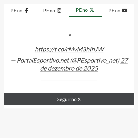
PE no
PE no
PE no
PE no
https://t.co/rMvM3hIhJW
— PortalEsportivo.net (@PEsportivo_net)
27
de dezembro de 2025
Seguir no X