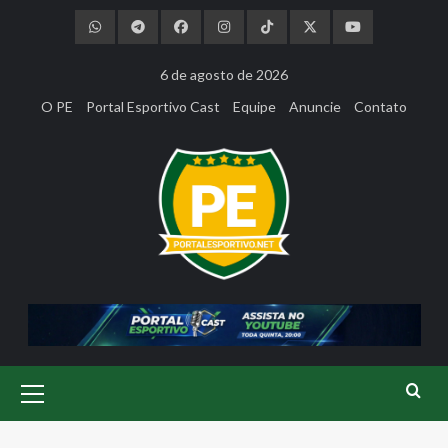
Skip
to
content
6 de agosto de 2026
O PE
Portal Esportivo Cast
Equipe
Anuncie
Contato
Primary
Menu