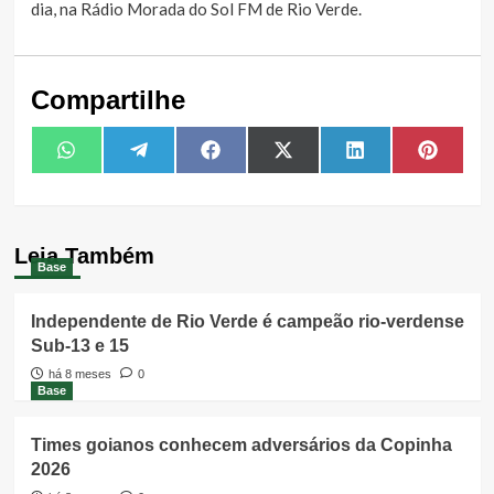
dia, na Rádio Morada do Sol FM de Rio Verde.
Compartilhe
Share
Share
Share
Share
Share
Share
WhatsApp
Telegram
Facebook
X
LinkedIn
Pintere
on
on
on
on
on
on
(Twitter)
Leia Também
Base
Independente de Rio Verde é campeão rio-verdense
Sub-13 e 15
há 8 meses
0
Base
Times goianos conhecem adversários da Copinha
2026