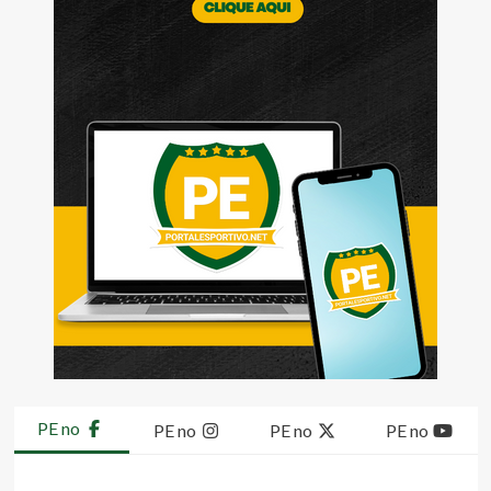
PE no
PE no
PE no
PE no