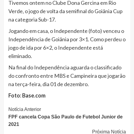
Tivemos ontem no Clube Dona Gercina em Rio
Verde, o jogo de volta da semifinal do Goiânia Cup
na categoria Sub-17.
Jogando em casa, o Independente (foto) venceu o
Independência de Goiânia por 3×1. Como perdeu o
jogo de ida por 6×2, o Independente está
eliminado.
Na final do Independência aguarda o classificado
do confronto entre MBS e Campineira que jogarão
na terça-feira, dia 01 de dezembro.
Foto: Base.com
Continue
Notícia Anterior
FPF cancela Copa São Paulo de Futebol Junior de
Lendo
2021
Próxima Notícia