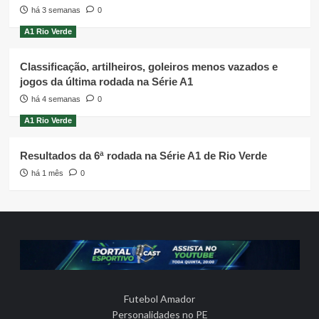
há 3 semanas
0
A1 Rio Verde
Classificação, artilheiros, goleiros menos vazados e
jogos da última rodada na Série A1
há 4 semanas
0
A1 Rio Verde
Resultados da 6ª rodada na Série A1 de Rio Verde
há 1 mês
0
Futebol Amador
Personalidades no PE