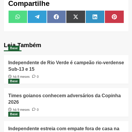
Compartilhe
Share
Share
Share
Share
Share
Share
WhatsApp
Telegram
Facebook
X
LinkedIn
Pintere
on
on
on
on
on
on
(Twitter)
Leia Também
Base
Independente de Rio Verde é campeão rio-verdense
Sub-13 e 15
há 8 meses
0
Base
Times goianos conhecem adversários da Copinha
2026
há 9 meses
0
Base
Independente estreia com empate fora de casa na