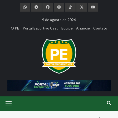
Skip
to
content
9 de agosto de 2026
O PE
Portal Esportivo Cast
Equipe
Anuncie
Contato
Primary
Menu