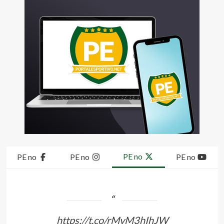
PE no
PE no
PE no
PE no
https://t.co/rMvM3hIhJW