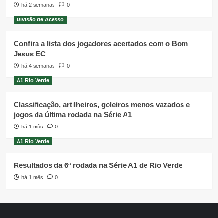
há 2 semanas
0
Divisão de Acesso
Confira a lista dos jogadores acertados com o Bom
Jesus EC
há 4 semanas
0
A1 Rio Verde
Classificação, artilheiros, goleiros menos vazados e
jogos da última rodada na Série A1
há 1 mês
0
A1 Rio Verde
Resultados da 6ª rodada na Série A1 de Rio Verde
há 1 mês
0