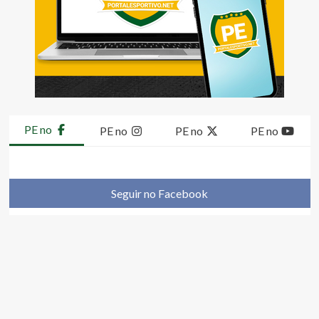
PE no
PE no
PE no
PE no
Seguir no Facebook