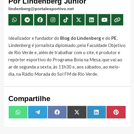
Por Lindenberg Júnior
lindenberg@portalesportivo.net
Idealizador e fundador do
Blog do Lindenberg
e do
PE
,
Lindenberg é jornalista diplomado, pela Faculdade Objetivo
de Rio Verde e, além de trabalhar com o site, é produtor e
repórter esportivo do Programa Bola na Mesa, que vai ao
ar de segunda a sexta, às 11h30 e, aos sábados, ao meio-
dia, na Rádio Morada do Sol FM de Rio Verde.
Compartilhe
Share
Share
Share
Share
Share
Share
WhatsApp
Telegram
Facebook
X
LinkedIn
Pintere
on
on
on
on
on
on
(Twitter)