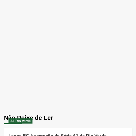
Não Deixe de Ler
A1 Rio Verde
Lagoa EC é campeão da Série A1 de Rio Verde