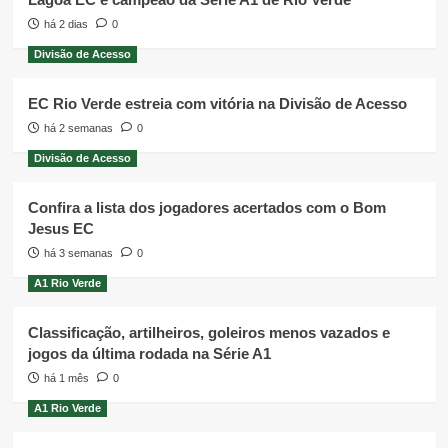
há 2 dias
0
Divisão de Acesso
EC Rio Verde estreia com vitória na Divisão de Acesso
há 2 semanas
0
Divisão de Acesso
Confira a lista dos jogadores acertados com o Bom
Jesus EC
há 3 semanas
0
A1 Rio Verde
Classificação, artilheiros, goleiros menos vazados e
jogos da última rodada na Série A1
há 1 mês
0
A1 Rio Verde