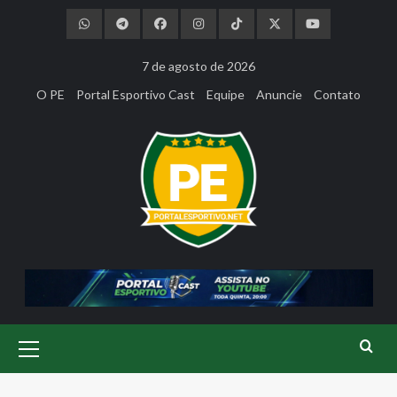
Skip
to
content
7 de agosto de 2026
O PE
Portal Esportivo Cast
Equipe
Anuncie
Contato
Primary
Menu