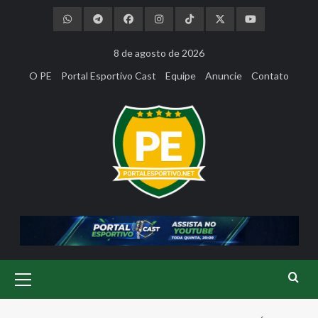
Skip
to
content
8 de agosto de 2026
O PE
Portal Esportivo Cast
Equipe
Anuncie
Contato
Primary
Menu