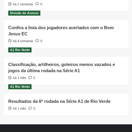
há 2 semanas
0
Divisão de Acesso
Confira a lista dos jogadores acertados com o Bom
Jesus EC
há 4 semanas
0
A1 Rio Verde
Classificação, artilheiros, goleiros menos vazados e
jogos da última rodada na Série A1
há 1 mês
0
A1 Rio Verde
Resultados da 6ª rodada na Série A1 de Rio Verde
há 1 mês
0