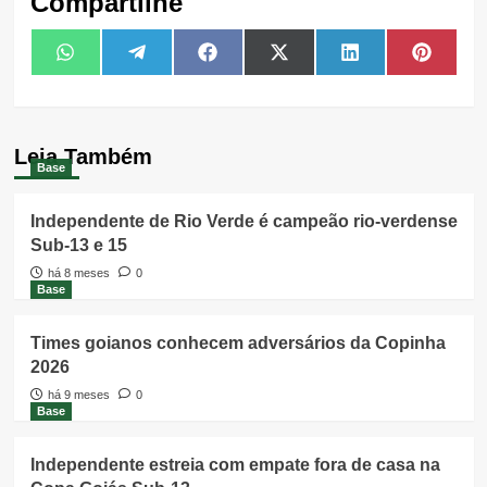
Compartilhe
Share
Share
Share
Share
Share
Share
WhatsApp
Telegram
Facebook
X
LinkedIn
Pintere
on
on
on
on
on
on
(Twitter)
Leia Também
Base
Independente de Rio Verde é campeão rio-verdense
Sub-13 e 15
há 8 meses
0
Base
Times goianos conhecem adversários da Copinha
2026
há 9 meses
0
Base
Independente estreia com empate fora de casa na