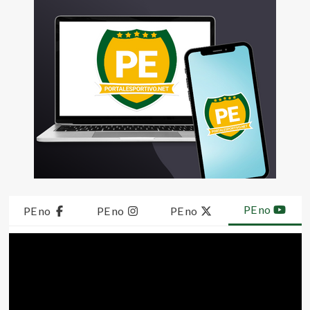
PE no
PE no
PE no
PE no