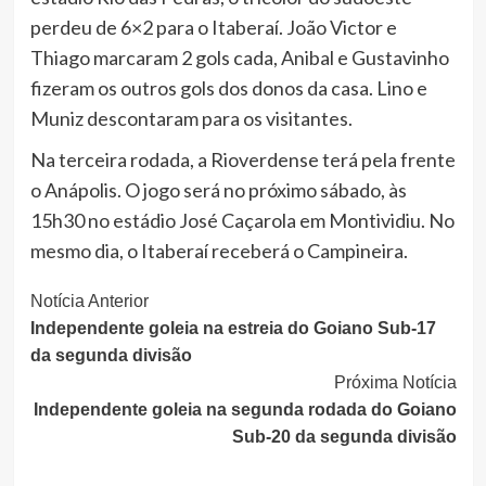
perdeu de 6×2 para o Itaberaí. João Victor e
Thiago marcaram 2 gols cada, Anibal e Gustavinho
fizeram os outros gols dos donos da casa. Lino e
Muniz descontaram para os visitantes.
Na terceira rodada, a Rioverdense terá pela frente
o Anápolis. O jogo será no próximo sábado, às
15h30 no estádio José Caçarola em Montividiu. No
mesmo dia, o Itaberaí receberá o Campineira.
Continue
Notícia Anterior
Independente goleia na estreia do Goiano Sub-17
Lendo
da segunda divisão
Próxima Notícia
Independente goleia na segunda rodada do Goiano
Sub-20 da segunda divisão