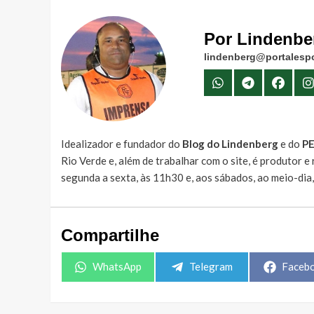
Por Lindenbe
lindenberg@portalespo
Idealizador e fundador do
Blog do Lindenberg
e do
P
Rio Verde e, além de trabalhar com o site, é produtor 
segunda a sexta, às 11h30 e, aos sábados, ao meio-dia
Compartilhe
Share
Share
Share
WhatsApp
Telegram
Faceb
on
on
on