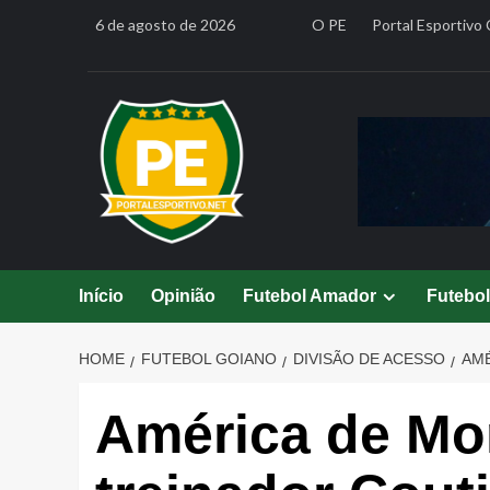
Skip
6 de agosto de 2026
O PE
Portal Esportivo 
to
content
Início
Opinião
Futebol Amador
Futebo
HOME
FUTEBOL GOIANO
DIVISÃO DE ACESSO
AMÉ
América de Mo