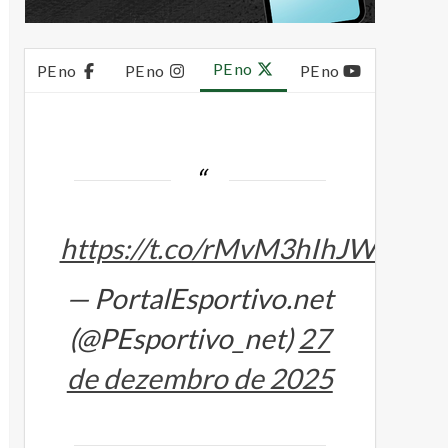
PE no
PE no
PE no
PE no
https://t.co/rMvM3hIhJW
— PortalEsportivo.net
(@PEsportivo_net)
27
de dezembro de 2025