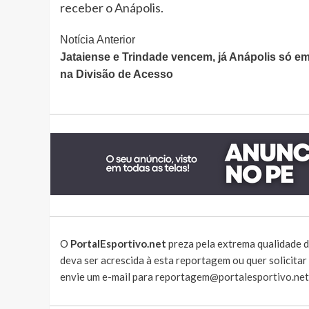
receber o Anápolis.
Continue
Notícia Anterior
Jataiense e Trindade vencem, já Anápolis só e
Lendo
na Divisão de Acesso
O
PortalEsportivo.net
preza pela extrema qualidade d
deva ser acrescida à esta reportagem ou quer solicita
envie um e-mail para
reportagem@portalesportivo.net