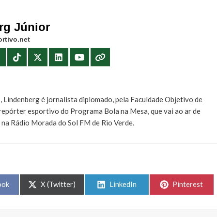
rg Júnior
rtivo.net
E
, Lindenberg é jornalista diplomado, pela Faculdade Objetivo de
e repórter esportivo do Programa Bola na Mesa, que vai ao ar de
, na Rádio Morada do Sol FM de Rio Verde.
Share
Share
Share
ook
X (Twitter)
LinkedIn
Pinterest
on
on
on