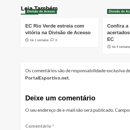
Leia Também
Divisão de Acesso
Divisão de A
EC Rio Verde estreia com
Confira a
vitória na Divisão de Acesso
acertado
EC
há 1 semana
0
há 3 seman
Os comentários são de responsabilidade exclusiva de
PortalEsportivo.net
.
Deixe um comentário
O seu endereço de e-mail não será publicado.
Campos
Comentário
*