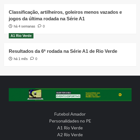
Classificação, artilheiros, goleiros menos vazados e
jogos da última rodada na Série A1
há 4 semanas
0
A1 Rio Verde
Resultados da 6ª rodada na Série A1 de Rio Verde
há 1 mês
0
Futebol Amador
Personalidades no PE
A1 Rio Verde
A2 Rio Verde