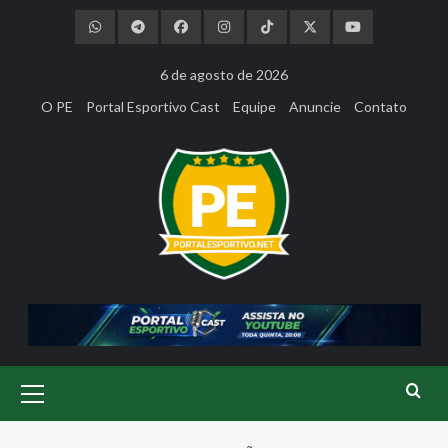
Skip
to
content
6 de agosto de 2026
O PE
Portal Esportivo Cast
Equipe
Anuncie
Contato
Primary
Menu