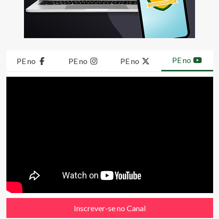
PE no
PE no
PE no
PE no
Inscrever-se no Canal