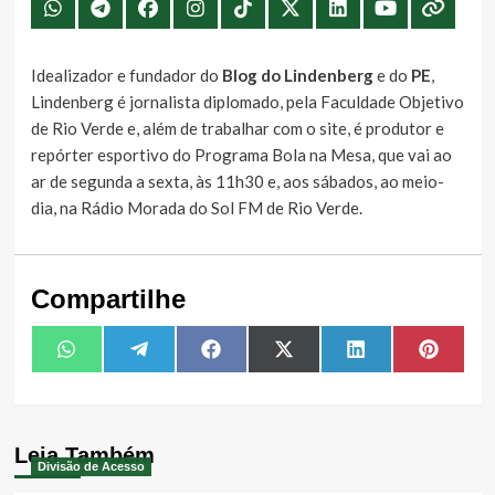
Idealizador e fundador do
Blog do Lindenberg
e do
PE
,
Lindenberg é jornalista diplomado, pela Faculdade Objetivo
de Rio Verde e, além de trabalhar com o site, é produtor e
repórter esportivo do Programa Bola na Mesa, que vai ao
ar de segunda a sexta, às 11h30 e, aos sábados, ao meio-
dia, na Rádio Morada do Sol FM de Rio Verde.
Compartilhe
Share
Share
Share
Share
Share
Share
WhatsApp
Telegram
Facebook
X
LinkedIn
Pintere
on
on
on
on
on
on
(Twitter)
Leia Também
Divisão de Acesso