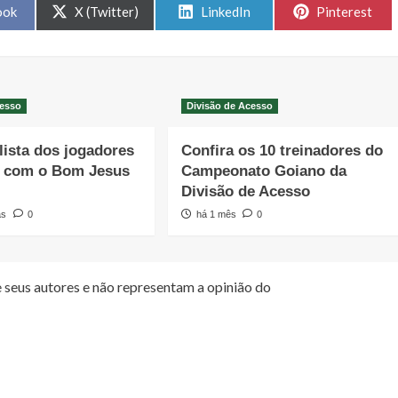
Share
Share
Share
ook
X (Twitter)
LinkedIn
Pinterest
on
on
on
cesso
Divisão de Acesso
 lista dos jogadores
Confira os 10 treinadores do
s com o Bom Jesus
Campeonato Goiano da
Divisão de Acesso
as
0
há 1 mês
0
 seus autores e não representam a opinião do