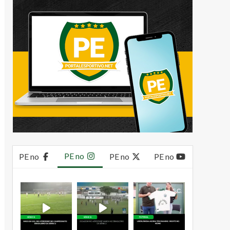
PE no
PE no
PE no
PE no