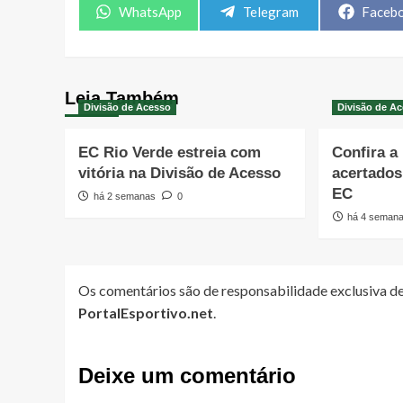
Share
Share
Share
WhatsApp
Telegram
Faceb
on
on
on
Leia Também
Divisão de Acesso
Divisão de A
EC Rio Verde estreia com
Confira a
vitória na Divisão de Acesso
acertado
EC
há 2 semanas
0
há 4 seman
Os comentários são de responsabilidade exclusiva de
PortalEsportivo.net
.
Deixe um comentário