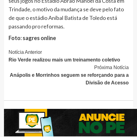
seus jogos no Estádio Abrão Manoel da Costa em
Trindade, o motivo da mudança se deve pelo fato
de que o estádio Aníbal Batista de Toledo está
passando pro reformas.
Foto: sagres online
Continue
Notícia Anterior
Rio Verde realizou mais um treinamento coletivo
Lendo
Próxima Notícia
Anápolis e Morrinhos seguem se reforçando para a
Divisão de Acesso