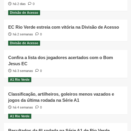
há 2 dias
0
Divisão de Acesso
EC Rio Verde estreia com vitória na Divisão de Acesso
há 2 semanas
0
Divisão de Acesso
Confira a lista dos jogadores acertados com o Bom
Jesus EC
há 3 semanas
0
A1 Rio Verde
Classificação, artilheiros, goleiros menos vazados e
jogos da última rodada na Série A1
há 4 semanas
0
A1 Rio Verde
Resultados da 6ª rodada na Série A1 de Rio Verde