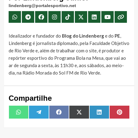
lindenberg@portalesportivo.net
Idealizador e fundador do
Blog do Lindenberg
e do
PE
,
Lindenberg é jornalista diplomado, pela Faculdade Objetivo
de Rio Verde e, além de trabalhar com o site, é produtor e
repórter esportivo do Programa Bola na Mesa, que vai ao
ar de segunda a sexta, às 11h30 e, aos sábados, ao meio-
dia, na Rádio Morada do Sol FM de Rio Verde.
Compartilhe
Share
Share
Share
Share
Share
Share
WhatsApp
Telegram
Facebook
X
LinkedIn
Pintere
on
on
on
on
on
on
(Twitter)