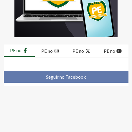
PE no
PE no
PE no
PE no
Seguir no Facebook