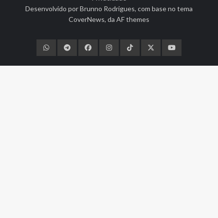
Desenvolvido por
Brunno Rodrigues
, com base no tema
CoverNews
, da
AF themes