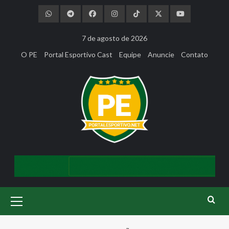
Skip
to
content
7 de agosto de 2026
O PE
Portal Esportivo Cast
Equipe
Anuncie
Contato
Primary
Menu