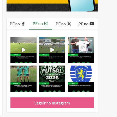
PE no
PE no
PE no
PE no
Seguir no Instagram