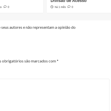
Divisão de Acesso
as
0
há 1 mês
0
 seus autores e não representam a opinião do
 obrigatórios são marcados com
*