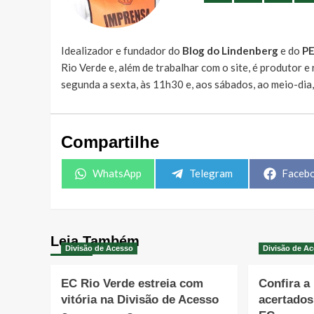
Idealizador e fundador do
Blog do Lindenberg
e do
P
Rio Verde e, além de trabalhar com o site, é produtor 
segunda a sexta, às 11h30 e, aos sábados, ao meio-dia
Compartilhe
Share
Share
Share
WhatsApp
Telegram
Faceb
on
on
on
Leia Também
Divisão de Acesso
Divisão de A
EC Rio Verde estreia com
Confira a
vitória na Divisão de Acesso
acertado