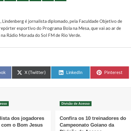
E
, Lindenberg é jornalista diplomado, pela Faculdade Objetivo de
e repórter esportivo do Programa Bola na Mesa, que vai ao ar de
, na Rádio Morada do Sol FM de Rio Verde.
Share
Share
Share
ook
X (Twitter)
LinkedIn
Pinterest
on
on
on
cesso
Divisão de Acesso
 lista dos jogadores
Confira os 10 treinadores do
s com o Bom Jesus
Campeonato Goiano da