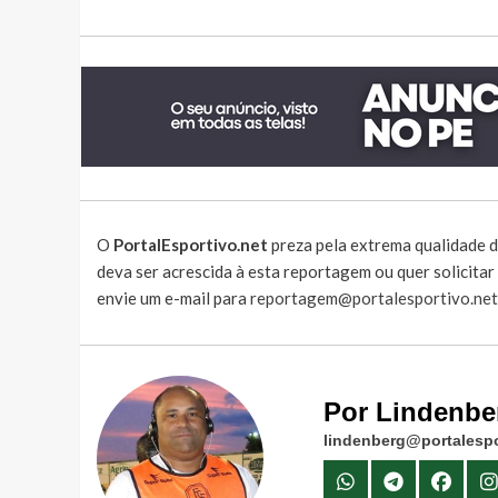
O
PortalEsportivo.net
preza pela extrema qualidade d
deva ser acrescida à esta reportagem ou quer solicita
envie um e-mail para
reportagem@portalesportivo.net
Por Lindenbe
lindenberg@portalespo