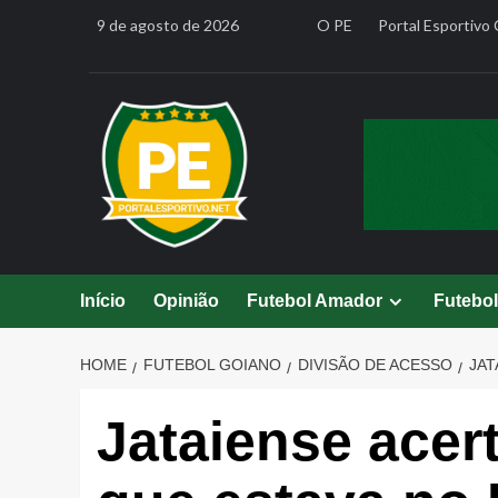
Skip
9 de agosto de 2026
O PE
Portal Esportivo 
to
content
Início
Opinião
Futebol Amador
Futebo
HOME
FUTEBOL GOIANO
DIVISÃO DE ACESSO
JAT
Jataiense acer