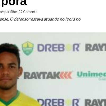
Iporá
ompartilhe
Comente
iense. O defensor estava atuando no Iporá no