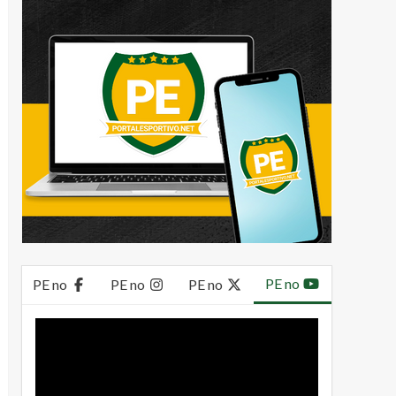
PE no
PE no
PE no
PE no