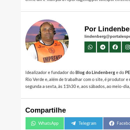
Por Lindenbe
lindenberg@portalespo
Idealizador e fundador do
Blog do Lindenberg
e do
P
Rio Verde e, além de trabalhar com o site, é produtor 
segunda a sexta, às 11h30 e, aos sábados, ao meio-dia
Compartilhe
Share
Share
Share
WhatsApp
Telegram
Faceb
on
on
on