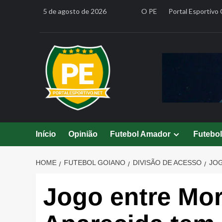
Skip
5 de agosto de 2026
O PE
Portal Esportivo 
to
content
Início
Opinião
Futebol Amador
Futebo
HOME
FUTEBOL GOIANO
DIVISÃO DE ACESSO
JOG
Jogo entre Mor