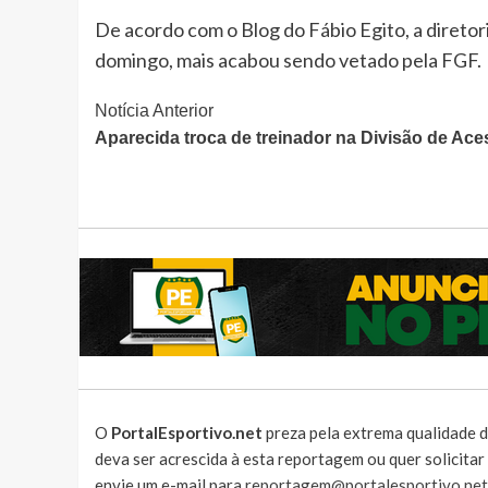
De acordo com o Blog do Fábio Egito, a diretor
domingo, mais acabou sendo vetado pela FGF.
Continue
Notícia Anterior
Aparecida troca de treinador na Divisão de Ac
Lendo
O
PortalEsportivo.net
preza pela extrema qualidade d
deva ser acrescida à esta reportagem ou quer solicita
envie um e-mail para
reportagem@portalesportivo.net