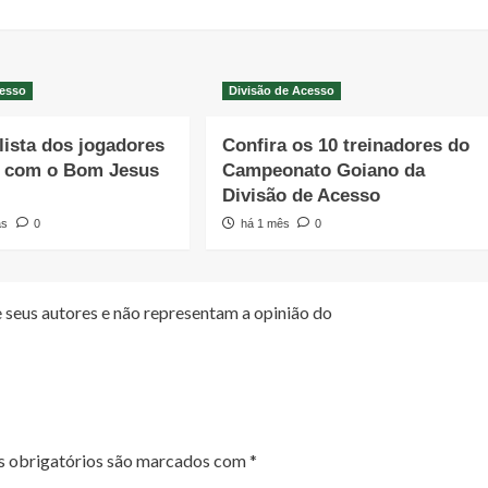
cesso
Divisão de Acesso
 lista dos jogadores
Confira os 10 treinadores do
s com o Bom Jesus
Campeonato Goiano da
Divisão de Acesso
as
0
há 1 mês
0
 seus autores e não representam a opinião do
 obrigatórios são marcados com
*