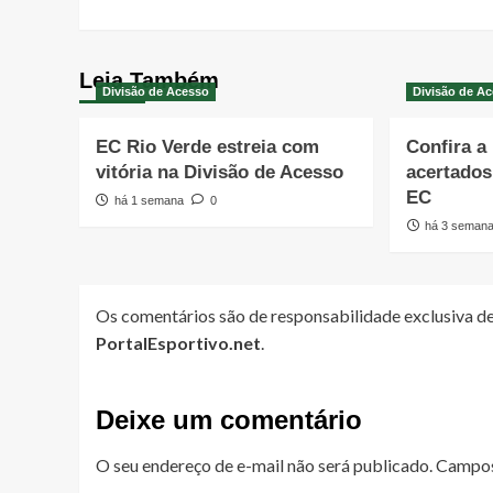
Leia Também
Divisão de Acesso
Divisão de A
EC Rio Verde estreia com
Confira a
vitória na Divisão de Acesso
acertado
EC
há 1 semana
0
há 3 seman
Os comentários são de responsabilidade exclusiva de
PortalEsportivo.net
.
Deixe um comentário
O seu endereço de e-mail não será publicado.
Campos