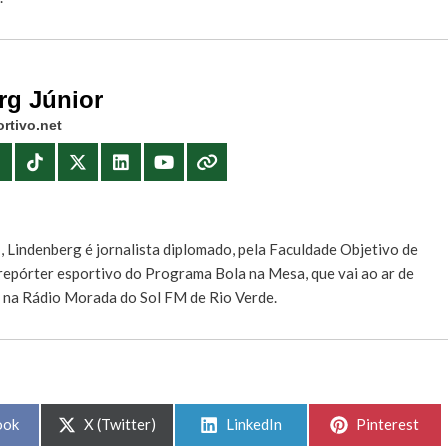
rg Júnior
rtivo.net
E
, Lindenberg é jornalista diplomado, pela Faculdade Objetivo de
e repórter esportivo do Programa Bola na Mesa, que vai ao ar de
, na Rádio Morada do Sol FM de Rio Verde.
Share
Share
Share
ook
X (Twitter)
LinkedIn
Pinterest
on
on
on