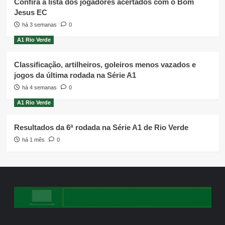
Confira a lista dos jogadores acertados com o Bom
Jesus EC
há 3 semanas
0
A1 Rio Verde
Classificação, artilheiros, goleiros menos vazados e
jogos da última rodada na Série A1
há 4 semanas
0
A1 Rio Verde
Resultados da 6ª rodada na Série A1 de Rio Verde
há 1 mês
0