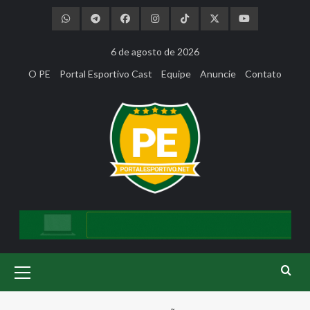
Skip
to
content
6 de agosto de 2026
O PE
Portal Esportivo Cast
Equipe
Anuncie
Contato
Primary
Menu