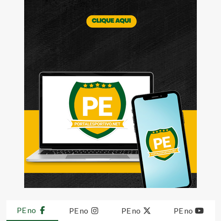
PE no
PE no
PE no
PE no