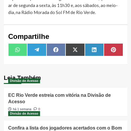
ar de segunda a sexta, às 11h30 e, aos sábados, ao meio-
dia, na Rádio Morada do Sol FM de Rio Verde.
Compartilhe
Share
Share
Share
Share
Share
Share
WhatsApp
Telegram
Facebook
X
LinkedIn
Pintere
on
on
on
on
on
on
(Twitter)
Leia Também
Divisão de Acesso
EC Rio Verde estreia com vitória na Divisão de
Acesso
há 1 semana
0
Divisão de Acesso
Confira a lista dos jogadores acertados com o Bom