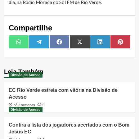
dia, na Rádio Morada do Sol FM de Rio Verde.
Compartilhe
Share
Share
Share
Share
Share
Share
WhatsApp
Telegram
Facebook
X
LinkedIn
Pintere
on
on
on
on
on
on
(Twitter)
Leia Também
Divisão de Acesso
EC Rio Verde estreia com vitória na Divisão de
Acesso
há 2 semanas
0
Divisão de Acesso
Confira a lista dos jogadores acertados com o Bom
Jesus EC