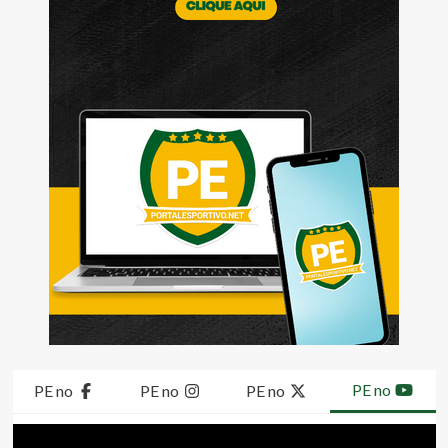
PE no
PE no
PE no
PE no