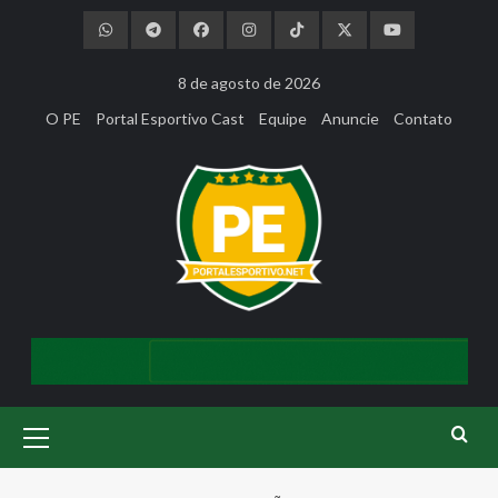
Skip
to
content
8 de agosto de 2026
O PE
Portal Esportivo Cast
Equipe
Anuncie
Contato
Primary
Menu