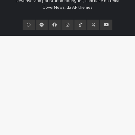
Desenvolvido por
Brunno Rodrigues
, com base no tema
CoverNews
, da
AF themes