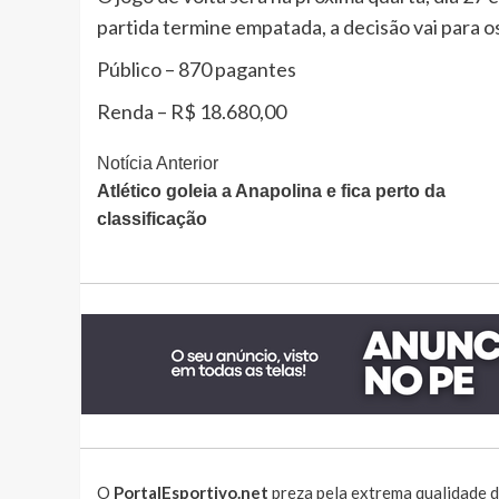
partida termine empatada, a decisão vai para os
Público – 870 pagantes
Renda – R$ 18.680,00
Continue
Notícia Anterior
Atlético goleia a Anapolina e fica perto da
Lendo
classificação
O
PortalEsportivo.net
preza pela extrema qualidade d