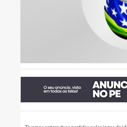
Tivemos ontem duas partidas pelos jogos de id