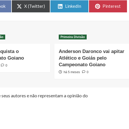
Share
Share
Share
ook
X (Twitter)
LinkedIn
Pinterest
on
on
on
são
Primeira Divisão
quista o
Anderson Daronco vai apitar
to Goiano
Atlético e Goiás pelo
Campeonato Goiano
0
há 5 meses
0
 seus autores e não representam a opinião do