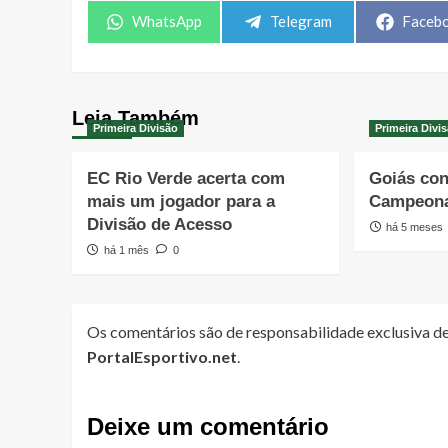
Share
Share
Share
WhatsApp
Telegram
Faceb
on
on
on
Leia Também
Primeira Divisão
Primeira Divi
EC Rio Verde acerta com
Goiás con
mais um jogador para a
Campeona
Divisão de Acesso
há 5 meses
há 1 mês
0
Os comentários são de responsabilidade exclusiva de
PortalEsportivo.net
.
Deixe um comentário