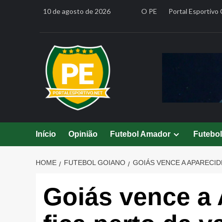
Skip
10 de agosto de 2026
O PE
Portal Esportivo 
to
content
Início
Opinião
Futebol Amador
Futebo
HOME
FUTEBOL GOIANO
GOIÁS VENCE A APARECID
Goiás vence a