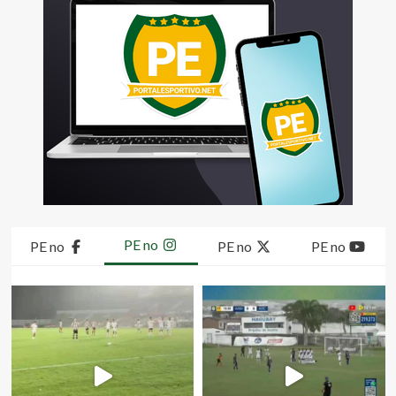
PE no
PE no
PE no
PE no