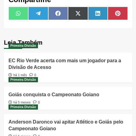
Share
Share
Share
Share
Share
Share
WhatsApp
Telegram
Facebook
X
LinkedIn
Pintere
on
on
on
on
on
on
(Twitter)
Leia Também
Primeira Divisão
EC Rio Verde acerta com mais um jogador para a
Divisão de Acesso
há 1 mês
0
Primeira Divisão
Goiás conquista o Campeonato Goiano
há 5 meses
0
Primeira Divisão
Anderson Daronco vai apitar Atlético e Goiás pelo
Campeonato Goiano