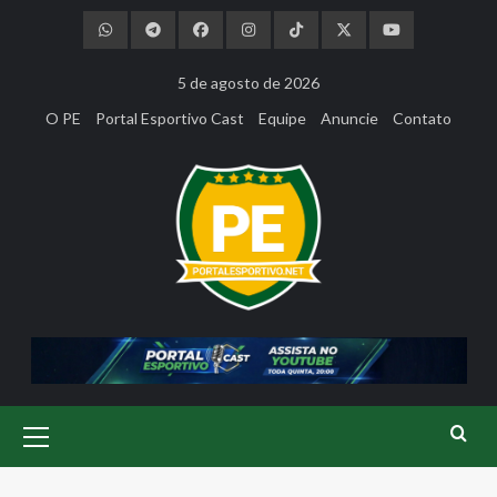
Skip
to
content
5 de agosto de 2026
O PE
Portal Esportivo Cast
Equipe
Anuncie
Contato
Primary
Menu