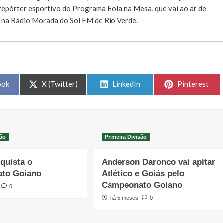
e repórter esportivo do Programa Bola na Mesa, que vai ao ar de
, na Rádio Morada do Sol FM de Rio Verde.
Share
Share
Share
ook
X (Twitter)
LinkedIn
Pinterest
on
on
on
são
Primeira Divisão
quista o
Anderson Daronco vai apitar
to Goiano
Atlético e Goiás pelo
Campeonato Goiano
0
há 5 meses
0