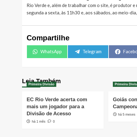
Rio Verde e, além de trabalhar com o site, é produtor 
segunda a sexta, às 11h30 e, aos sábados, ao meio-dia
Compartilhe
Share
Share
Share
WhatsApp
Telegram
Faceb
on
on
on
Leia Também
Primeira Divisão
Primeira Divi
EC Rio Verde acerta com
Goiás con
mais um jogador para a
Campeona
Divisão de Acesso
há 5 meses
há 1 mês
0