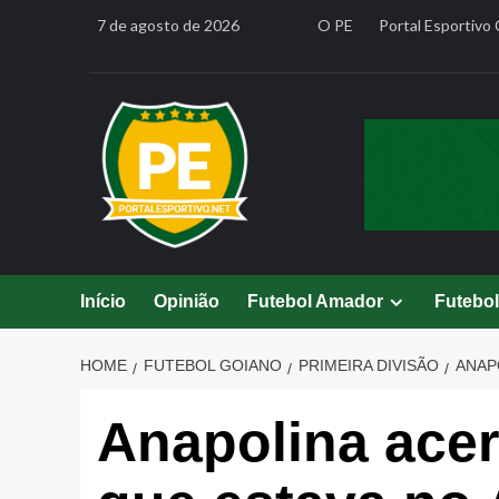
Skip
7 de agosto de 2026
O PE
Portal Esportivo 
to
content
Início
Opinião
Futebol Amador
Futebo
HOME
FUTEBOL GOIANO
PRIMEIRA DIVISÃO
ANAP
Anapolina acer