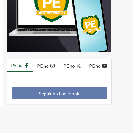
PE no
PE no
PE no
PE no
Seguir no Facebook