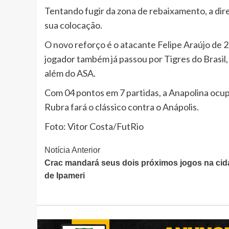
Tentando fugir da zona de rebaixamento, a dir
sua colocação.
O novo reforço é o atacante Felipe Araújo de 
jogador também já passou por Tigres do Brasil
além do ASA.
Com 04 pontos em 7 partidas, a Anapolina ocup
Rubra fará o clássico contra o Anápolis.
Foto: Vitor Costa/FutRio
Continue
Notícia Anterior
Crac mandará seus dois próximos jogos na ci
Lendo
de Ipameri