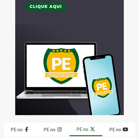
PE no
PE no
PE no
PE no