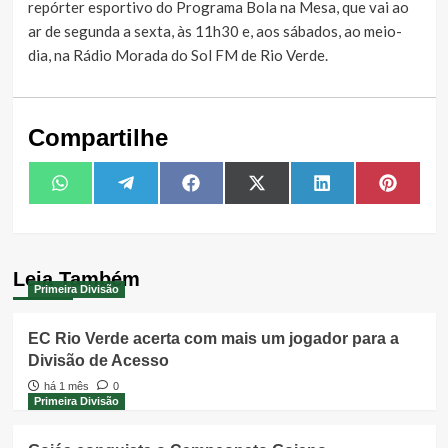
repórter esportivo do Programa Bola na Mesa, que vai ao
ar de segunda a sexta, às 11h30 e, aos sábados, ao meio-
dia, na Rádio Morada do Sol FM de Rio Verde.
Compartilhe
Share
Share
Share
Share
Share
Share
WhatsApp
Telegram
Facebook
X
LinkedIn
Pintere
on
on
on
on
on
on
(Twitter)
Leia Também
Primeira Divisão
EC Rio Verde acerta com mais um jogador para a
Divisão de Acesso
há 1 mês
0
Primeira Divisão