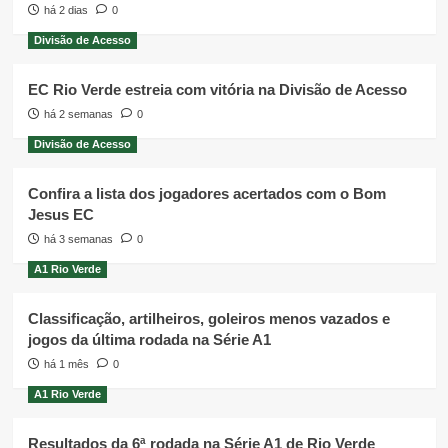
há 2 dias
0
Divisão de Acesso
EC Rio Verde estreia com vitória na Divisão de Acesso
há 2 semanas
0
Divisão de Acesso
Confira a lista dos jogadores acertados com o Bom
Jesus EC
há 3 semanas
0
A1 Rio Verde
Classificação, artilheiros, goleiros menos vazados e
jogos da última rodada na Série A1
há 1 mês
0
A1 Rio Verde
Resultados da 6ª rodada na Série A1 de Rio Verde