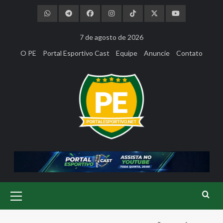
Skip
to
content
7 de agosto de 2026
O PE
Portal Esportivo Cast
Equipe
Anuncie
Contato
Primary
Menu