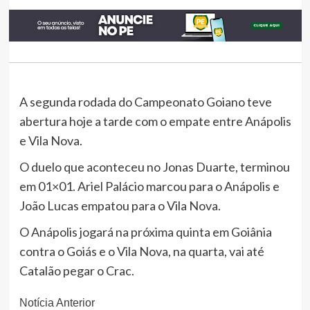
A segunda rodada do Campeonato Goiano teve
abertura hoje a tarde com o empate entre Anápolis
e Vila Nova.
O duelo que aconteceu no Jonas Duarte, terminou
em 01×01. Ariel Palácio marcou para o Anápolis e
João Lucas empatou para o Vila Nova.
O Anápolis jogará na próxima quinta em Goiânia
contra o Goiás e o Vila Nova, na quarta, vai até
Catalão pegar o Crac.
Continue
Notícia Anterior