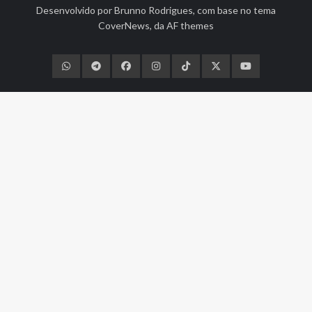
Desenvolvido por
Brunno Rodrigues
, com base no tema
CoverNews
, da
AF themes