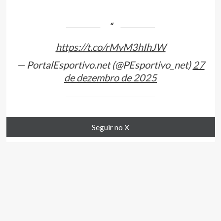
https://t.co/rMvM3hIhJW
— PortalEsportivo.net (@PEsportivo_net)
27
de dezembro de 2025
Seguir no X